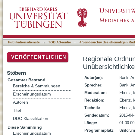
Regionale Ordnung im Vorderen Orient seit 2
Publikationsdienste
→
TOBIAS-audio
→
4 Sendearchiv des ehemaligen Radi
VERÖFFENTLICHEN
Regionale Ordnung
Unübersichtlichke
Stöbern
Autor(en):
Bank, An
Gesamter Bestand
Sprecher:
Bank, An
Bereiche & Sammlungen
Moderation:
Ebertz, 
Erscheinungsdatum
Redaktion:
Ebertz, 
Autoren
Technik:
Ebertz, 
Titel
Sendedatum:
2015-04-
DDC-Klassifikation
Länge:
01:00:00
Diese Sammlung
Programmplatz:
Uniforum
Erscheinungsdatum