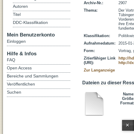
Archiv-Nr.:
2907
Autoren
Thema:
Der Vortr
Titel
Tübingen
Vorderen
DDC-Klassifikation
ihre Ent
fundiert
Mein Benutzerkonto
Klassifikation:
Politikw
Einloggen
Aufnahmedatum:
2015-01-
Form:
Vortrag,
Hilfe & Infos
Zitierfähiger Link
http://h
FAQ
(URI):
http://d
Open Access
Zur Langanzeige
Bereiche und Sammlungen
Dateien zu dieser Res
Veröffentlichen
Suchen
Name
Größe
Format