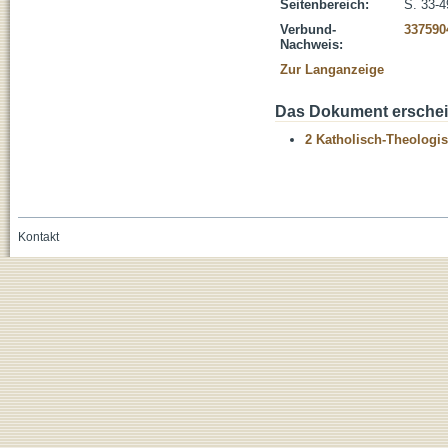
Seitenbereich:
S. 33-4
Verbund-
337590
Nachweis:
Zur Langanzeige
Das Dokument erschein
2 Katholisch-Theologis
Kontakt