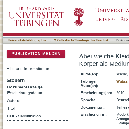
Aber welche Kleider machen die Leute kathol
DSpace Repositorium (Manakin basiert)
Moraldiskurse des 19. und 20. Jahrhunderts
Universitätsbibliographie
→
2 Katholisch-Theologische Fakultät
→
Dokume
PUBLIKATION MELDEN
Aber welche Kleid
Körper als Medium
Hilfe und Informationen
Autor(en):
Weber, 
Stöbern
Tübinger
Weber,
Autor(en):
Dokumentanzeige
Erscheinungsdatum
Erscheinungsjahr:
2010
Sprache:
Deutsc
Autoren
Dokumentart:
Teil ei
Titel
Erschienen in:
Mode Kö
DDC-Klassifikation
Annegre
Evange