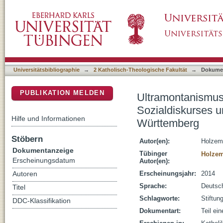
Ultramontanismus als Sozialidee : Prinzipie
DSpace Repositorium (Manakin basiert)
der "Stiftung Liebenau" in Württemberg
Universitätsbibliographie
→
2 Katholisch-Theologische Fakultät
→
Dokume
PUBLIKATION MELDEN
Ultramontanismus 
Sozialdiskurses u
Hilfe und Informationen
Württemberg
Stöbern
Autor(en):
Holzem
Dokumentanzeige
Tübinger
Holzem
Erscheinungsdatum
Autor(en):
Erscheinungsjahr:
2014
Autoren
Sprache:
Deutsc
Titel
Schlagworte:
Stiftun
DDC-Klassifikation
Dokumentart:
Teil ei