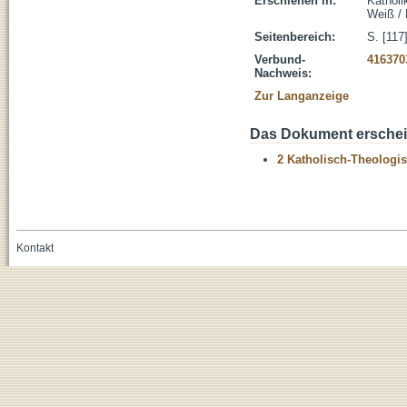
Erschienen in:
Katholi
Weiß / 
Seitenbereich:
S. [117
Verbund-
416370
Nachweis:
Zur Langanzeige
Das Dokument erschein
2 Katholisch-Theologis
Kontakt