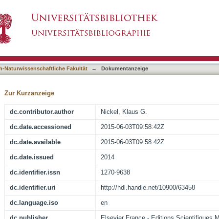
ceramic matrix composites to nitrogen plasma 
asiert)
h-Naturwissenschaftliche Fakultät
→
Dokumentanzeige
Zur Kurzanzeige
dc.contributor.author
Nickel, Klaus G.
dc.date.accessioned
2015-06-03T09:58:42Z
dc.date.available
2015-06-03T09:58:42Z
dc.date.issued
2014
dc.identifier.issn
1270-9638
dc.identifier.uri
http://hdl.handle.net/10900/63458
dc.language.iso
en
dc.publisher
Elsevier France - Editions Scientifiques 