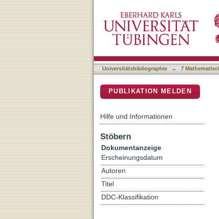
Aerothermal response of 
DSpace Repositorium (Manakin b
2000 K
Universitätsbibliographie
→
7 Mathematisc
PUBLIKATION MELDEN
Hilfe und Informationen
Stöbern
Dokumentanzeige
Erscheinungsdatum
Autoren
Titel
DDC-Klassifikation