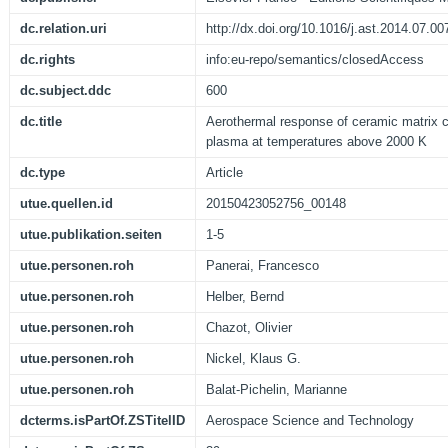
dc.relation.uri
http://dx.doi.org/10.1016/j.ast.2014.07.00
dc.rights
info:eu-repo/semantics/closedAccess
dc.subject.ddc
600
dc.title
Aerothermal response of ceramic matrix c
plasma at temperatures above 2000 K
dc.type
Article
utue.quellen.id
20150423052756_00148
utue.publikation.seiten
1-5
utue.personen.roh
Panerai, Francesco
utue.personen.roh
Helber, Bernd
utue.personen.roh
Chazot, Olivier
utue.personen.roh
Nickel, Klaus G.
utue.personen.roh
Balat-Pichelin, Marianne
dcterms.isPartOf.ZSTitelID
Aerospace Science and Technology