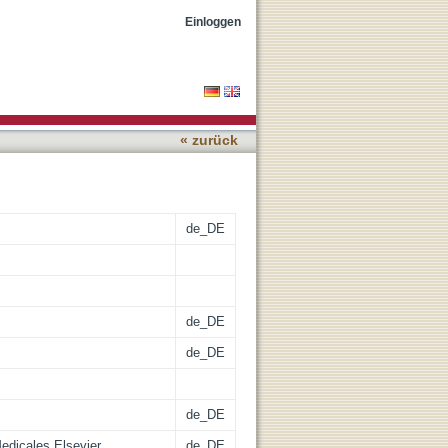
at temperatures above
Einloggen
« zurück
de_DE
de_DE
de_DE
de_DE
Medicales Elsevier
de_DE