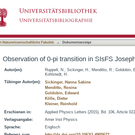
tion in SIsFS Josephson junctions
asiert)
h-Naturwissenschaftliche Fakultät
→
Dokumentanzeige
Observation of 0-pi transition in SIsFS Josep
Autor(en):
Ruppelt, N.
;
Sickinger, H.
;
Menditto, R.
;
Goldobin, 
Kohlstedt, H.
Tübinger Autor(en):
Sickinger, Hanna Sabine
Menditto, Rosina
Goldobin, Edward
Kölle, Dieter
Kleiner, Reinhold
Erschienen in:
Applied Physics Letters (2015), Bd. 106, Article 02
Verlagsangabe:
Amer Inst Physics
Sprache:
Englisch
Referenz zum
http://dx.doi.org/10.1063/1.4905672