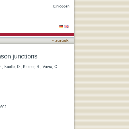
Einloggen
« zurück
hson junctions
E.
;
Koelle, D.
;
Kleiner, R.
;
Vavra, O.
;
2602