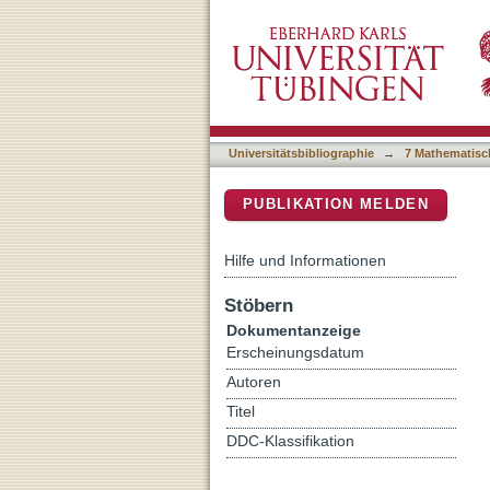
Observation of 0-pi transi
DSpace Repositorium (Manakin b
Universitätsbibliographie
→
7 Mathematisc
PUBLIKATION MELDEN
Hilfe und Informationen
Stöbern
Dokumentanzeige
Erscheinungsdatum
Autoren
Titel
DDC-Klassifikation