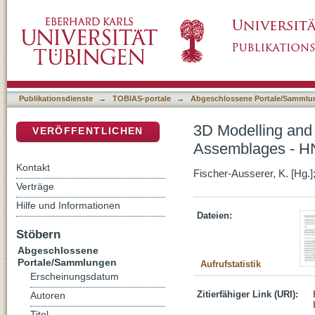
3D Modelling and Database of Indian Arch
DSpace Repositorium (Manakin basiert)
Collaborative Initiative
Publikationsdienste
→
TOBIAS-portale
→
Abgeschlossene Portale/Sammlu
3D Modelling and 
VERÖFFENTLICHEN
Assemblages - HN
Kontakt
Fischer-Ausserer, K. [Hg.];
Verträge
Hilfe und Informationen
Dateien:
Stöbern
Abgeschlossene
Portale/Sammlungen
Aufrufstatistik
Erscheinungsdatum
Zitierfähiger Link (URI):
Autoren
Titel