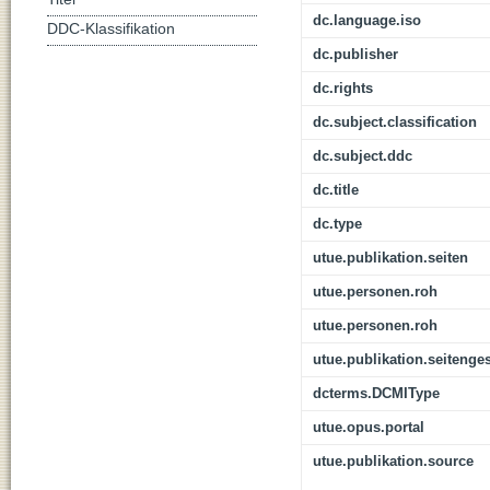
dc.language.iso
DDC-Klassifikation
dc.publisher
dc.rights
dc.subject.classification
dc.subject.ddc
dc.title
dc.type
utue.publikation.seiten
utue.personen.roh
utue.personen.roh
utue.publikation.seitenge
dcterms.DCMIType
utue.opus.portal
utue.publikation.source