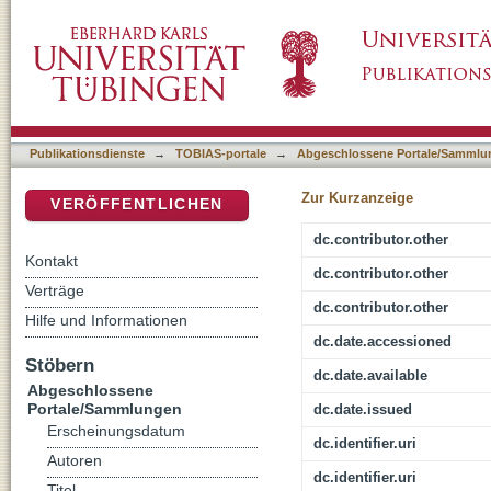
Three-Dimensional Imagery : a New Look at 
DSpace Repositorium (Manakin basiert)
Publikationsdienste
→
TOBIAS-portale
→
Abgeschlossene Portale/Sammlu
Zur Kurzanzeige
VERÖFFENTLICHEN
dc.contributor.other
Kontakt
dc.contributor.other
Verträge
dc.contributor.other
Hilfe und Informationen
dc.date.accessioned
Stöbern
dc.date.available
Abgeschlossene
Portale/Sammlungen
dc.date.issued
Erscheinungsdatum
dc.identifier.uri
Autoren
dc.identifier.uri
Titel