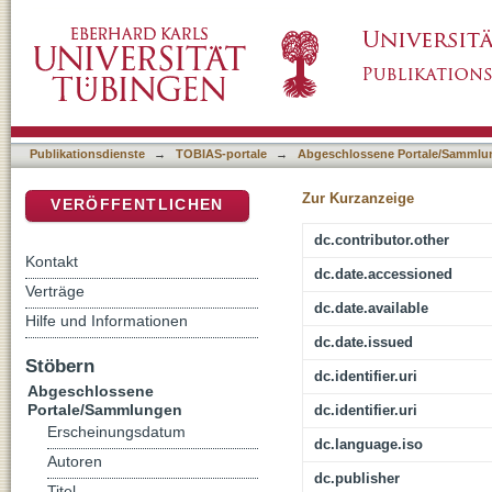
Back-Propagation Algorithms to Compute Simi
DSpace Repositorium (Manakin basiert)
Publikationsdienste
→
TOBIAS-portale
→
Abgeschlossene Portale/Sammlu
Zur Kurzanzeige
VERÖFFENTLICHEN
dc.contributor.other
Kontakt
dc.date.accessioned
Verträge
dc.date.available
Hilfe und Informationen
dc.date.issued
Stöbern
dc.identifier.uri
Abgeschlossene
Portale/Sammlungen
dc.identifier.uri
Erscheinungsdatum
dc.language.iso
Autoren
dc.publisher
Titel