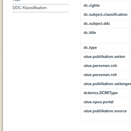
dc.rights
DDC-Klassifikation
dc.subject.classification
dc.subject.ddc
dc.title
dc.type
utue.publikation.seiten
utue.personen.roh
utue.personen.roh
utue.publikation.seitenge
dcterms.DCMIType
utue.opus.portal
utue.publikation.source