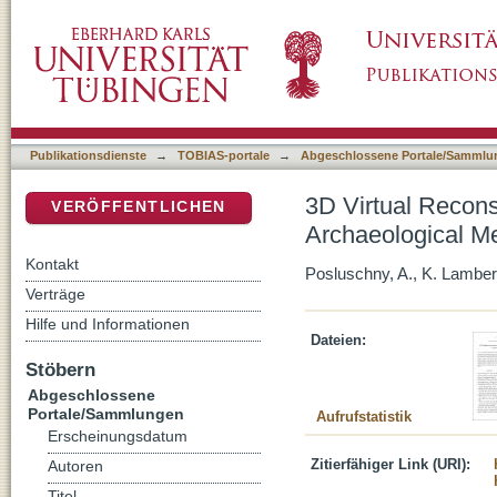
3D Virtual Reconstructions at the Service 
DSpace Repositorium (Manakin basiert)
Publikationsdienste
→
TOBIAS-portale
→
Abgeschlossene Portale/Sammlu
3D Virtual Recons
VERÖFFENTLICHEN
Archaeological 
Kontakt
Posluschny, A., K. Lamber
Verträge
Hilfe und Informationen
Dateien:
Stöbern
Abgeschlossene
Portale/Sammlungen
Aufrufstatistik
Erscheinungsdatum
Zitierfähiger Link (URI):
Autoren
Titel