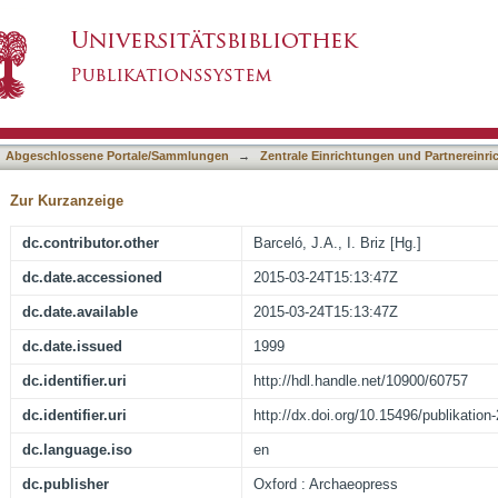
isplay Using Kernel Density Estimates
asiert)
Abgeschlossene Portale/Sammlungen
→
Zentrale Einrichtungen und Partnereinr
Zur Kurzanzeige
dc.contributor.other
Barceló, J.A., I. Briz [Hg.]
dc.date.accessioned
2015-03-24T15:13:47Z
dc.date.available
2015-03-24T15:13:47Z
dc.date.issued
1999
dc.identifier.uri
http://hdl.handle.net/10900/60757
dc.identifier.uri
http://dx.doi.org/10.15496/publikation
dc.language.iso
en
dc.publisher
Oxford : Archaeopress