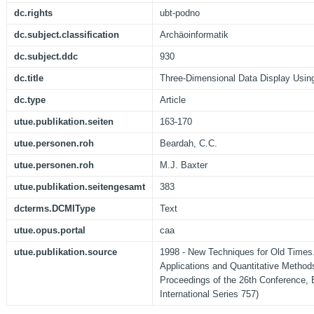
dc.rights
ubt-podno
dc.subject.classification
Archäoinformatik
dc.subject.ddc
930
dc.title
Three-Dimensional Data Display Usin
dc.type
Article
utue.publikation.seiten
163-170
utue.personen.roh
Beardah, C.C.
utue.personen.roh
M.J. Baxter
utue.publikation.seitengesamt
383
dcterms.DCMIType
Text
utue.opus.portal
caa
utue.publikation.source
1998 - New Techniques for Old Time
Applications and Quantitative Method
Proceedings of the 26th Conference,
International Series 757)