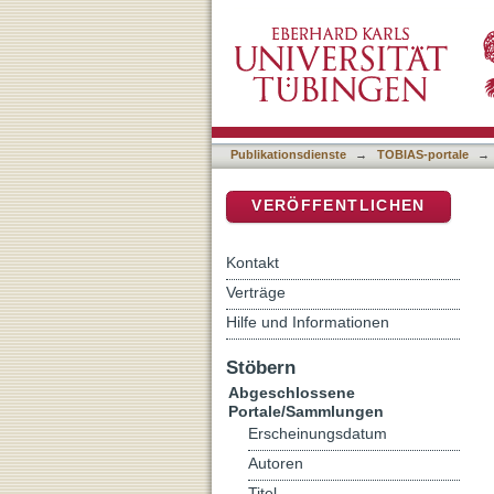
Three-Dimensional Data D
DSpace Repositorium (Manakin b
Publikationsdienste
→
TOBIAS-portale
→
VERÖFFENTLICHEN
Kontakt
Verträge
Hilfe und Informationen
Stöbern
Abgeschlossene
Portale/Sammlungen
Erscheinungsdatum
Autoren
Titel