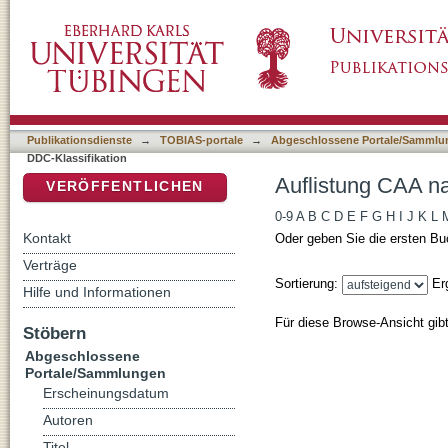
Auflistung CAA nach DDC-Klassifikation
DSpace Repositorium (Manakin basiert)
Publikationsdienste
→
TOBIAS-portale
→
Abgeschlossene Portale/Sammlu
DDC-Klassifikation
Auflistung CAA n
VERÖFFENTLICHEN
0-9
A
B
C
D
E
F
G
H
I
J
K
L
Kontakt
Oder geben Sie die ersten Bu
Verträge
Sortierung:
Er
Hilfe und Informationen
Für diese Browse-Ansicht gib
Stöbern
Abgeschlossene
Portale/Sammlungen
Erscheinungsdatum
Autoren
Titel