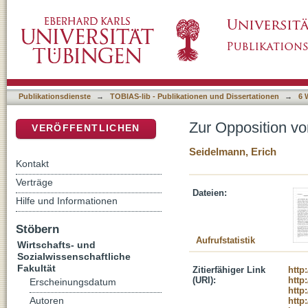
Zur Opposition von "nichts" und "nicht" im 
DSpace Repositorium (Manakin basiert)
Publikationsdienste
→
TOBIAS-lib - Publikationen und Dissertationen
→
6 
Zur Opposition vo
VERÖFFENTLICHEN
Seidelmann, Erich
Kontakt
Verträge
Dateien:
Hilfe und Informationen
Stöbern
Aufrufstatistik
Wirtschafts- und
Sozialwissenschaftliche
Fakultät
Zitierfähiger Link
http
(URI):
http
Erscheinungsdatum
http
Autoren
http