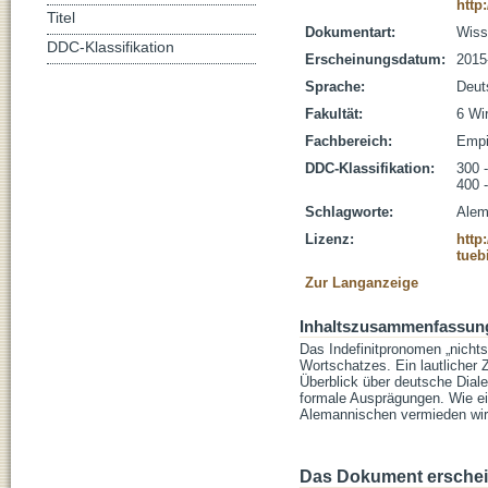
http
Titel
Dokumentart:
Wisse
DDC-Klassifikation
Erscheinungsdatum:
2015
Sprache:
Deut
Fakultät:
6 Wi
Fachbereich:
Empi
DDC-Klassifikation:
300 
400 -
Schlagworte:
Alem
Lizenz:
http
tueb
Zur Langanzeige
Inhaltszusammenfassun
Das Indefinitpronomen „nicht
Wortschatzes. Ein lautlicher
Überblick über deutsche Diale
formale Ausprägungen. Wie ei
Alemannischen vermieden wird
Das Dokument erschein