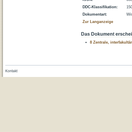
DDC-Klassifikation:
150
Dokumentart:
Wis
Zur Langanzeige
Das Dokument erschein
8 Zentrale, interfakult
Kontakt