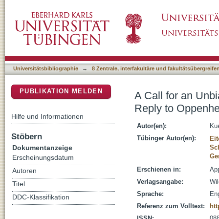
A Call for an Unbiased Search for Moderato
DSpace Repositorium (Manakin basiert)
Alter (2014)
Universitätsbibliographie
→
8 Zentrale, interfakultäre und fakultätsübergreif
PUBLIKATION MELDEN
A Call for an Unb
Reply to Oppenhe
Hilfe und Informationen
Autor(en):
Kue
Stöbern
Tübinger Autor(en):
Eit
Dokumentanzeige
Sch
Ger
Erscheinungsdatum
Erschienen in:
App
Autoren
Verlagsangabe:
Wil
Titel
Sprache:
Eng
DDC-Klassifikation
Referenz zum Volltext:
htt
ISSN:
08