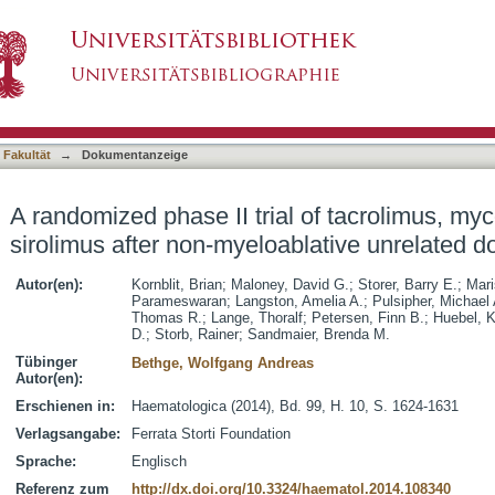
l of tacrolimus, mycophenolate mofetil and siro
asiert)
onor transplantation
 Fakultät
→
Dokumentanzeige
A randomized phase II trial of tacrolimus, my
sirolimus after non-myeloablative unrelated d
Autor(en):
Kornblit, Brian
;
Maloney, David G.
;
Storer, Barry E.
;
Mari
Parameswaran
;
Langston, Amelia A.
;
Pulsipher, Michael 
Thomas R.
;
Lange, Thoralf
;
Petersen, Finn B.
;
Huebel, K
D.
;
Storb, Rainer
;
Sandmaier, Brenda M.
Tübinger
Bethge, Wolfgang Andreas
Autor(en):
Erschienen in:
Haematologica (2014), Bd. 99, H. 10, S. 1624-1631
Verlagsangabe:
Ferrata Storti Foundation
Sprache:
Englisch
Referenz zum
http://dx.doi.org/10.3324/haematol.2014.108340