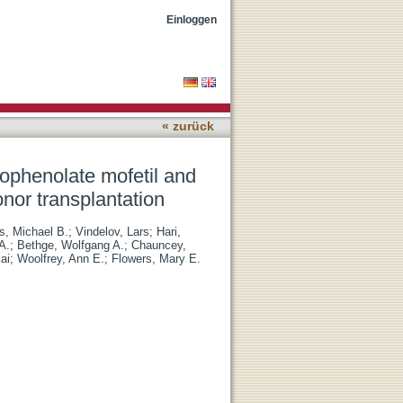
limus after non-
Einloggen
« zurück
cophenolate mofetil and
onor transplantation
s, Michael B.
;
Vindelov, Lars
;
Hari,
A.
;
Bethge, Wolfgang A.
;
Chauncey,
ai
;
Woolfrey, Ann E.
;
Flowers, Mary E.