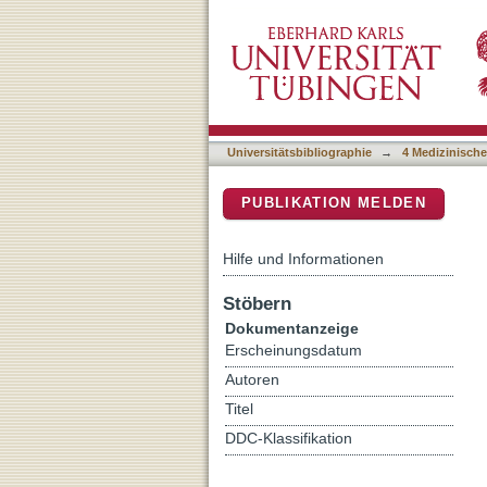
A randomized phase II tria
DSpace Repositorium (Manakin b
myeloablative unrelated d
Universitätsbibliographie
→
4 Medizinische
PUBLIKATION MELDEN
Hilfe und Informationen
Stöbern
Dokumentanzeige
Erscheinungsdatum
Autoren
Titel
DDC-Klassifikation