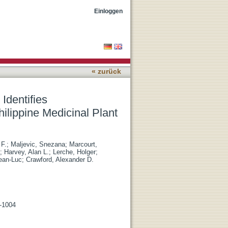
Steroid Glycosides from
Einloggen
« zurück
Identifies
ilippine Medicinal Plant
 F.
;
Maljevic, Snezana
;
Marcourt,
;
Harvey, Alan L.
;
Lerche, Holger
;
ean-Luc
;
Crawford, Alexander D.
3-1004