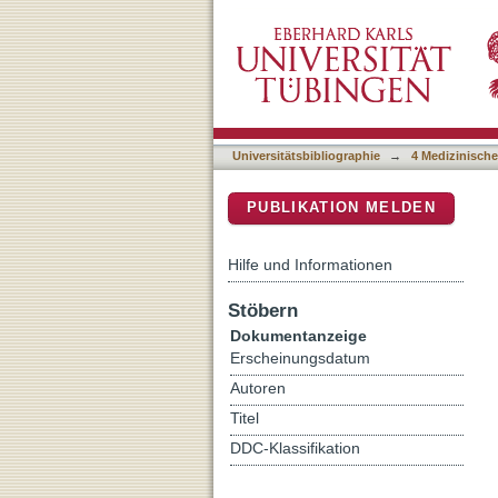
Zebrafish Bioassay-Guided
DSpace Repositorium (Manakin b
the Philippine Medicinal 
Universitätsbibliographie
→
4 Medizinische
PUBLIKATION MELDEN
Hilfe und Informationen
Stöbern
Dokumentanzeige
Erscheinungsdatum
Autoren
Titel
DDC-Klassifikation