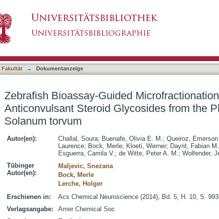
 Microfractionation Identifies Anticonvulsant 
asiert)
Plant Solanum torvum
 Fakultät
→
Dokumentanzeige
Zebrafish Bioassay-Guided Microfractionation 
Anticonvulsant Steroid Glycosides from the Ph
Solanum torvum
Autor(en):
Challal, Soura
;
Buenafe, Olivia E. M.
;
Queiroz, Emerson
Laurence
;
Bock, Merle
;
Kloeti, Werner
;
Dayrit, Fabian M.
Esguerra, Camila V.
;
de Witte, Peter A. M.
;
Wolfender, J
Tübinger
Maljevic, Snezana
Autor(en):
Bock, Merle
Lerche, Holger
Erschienen in:
Acs Chemical Neuroscience (2014), Bd. 5, H. 10, S. 99
Verlagsangabe:
Amer Chemical Soc