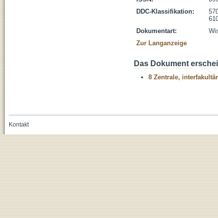
DDC-Klassifikation:
570
610
Dokumentart:
Wis
Zur Langanzeige
Das Dokument erschein
8 Zentrale, interfakult
Kontakt