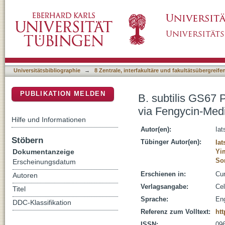
B. subtilis GS67 Protects C. elegans from 
DSpace Repositorium (Manakin basiert)
Microbial Antagonism
Universitätsbibliographie
→
8 Zentrale, interfakultäre und fakultätsübergreif
PUBLIKATION MELDEN
B. subtilis GS67 
via Fengycin-Med
Hilfe und Informationen
Autor(en):
Iat
Stöbern
Tübinger Autor(en):
Iat
Dokumentanzeige
Yi
So
Erscheinungsdatum
Erschienen in:
Cur
Autoren
Verlagsangabe:
Cel
Titel
Sprache:
Eng
DDC-Klassifikation
Referenz zum Volltext:
htt
ISSN:
09