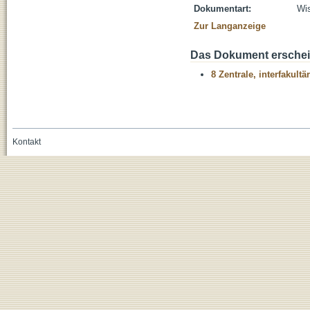
Dokumentart:
Wis
Zur Langanzeige
Das Dokument erschein
8 Zentrale, interfakult
Kontakt