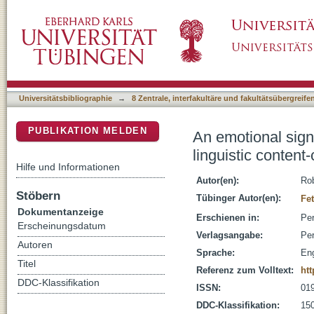
An emotional signature of political ideology:
DSpace Repositorium (Manakin basiert)
Universitätsbibliographie
→
8 Zentrale, interfakultäre und fakultätsübergreif
PUBLIKATION MELDEN
An emotional signa
linguistic content
Hilfe und Informationen
Autor(en):
Rob
Stöbern
Tübinger Autor(en):
Fe
Dokumentanzeige
Erschienen in:
Per
Erscheinungsdatum
Verlagsangabe:
Per
Autoren
Sprache:
Eng
Titel
Referenz zum Volltext:
htt
DDC-Klassifikation
ISSN:
01
DDC-Klassifikation:
150