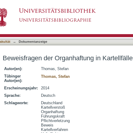
tung in Kartellfällen
asiert)
akultät
→
Dokumentanzeige
Beweisfragen der Organhaftung in Kartellfäll
Autor(en):
Thomas, Stefan
Tübinger
Thomas, Stefan
Autor(en):
Erscheinungsjahr:
2014
Sprache:
Deutsch
Schlagworte:
Deutschland
Kartellverstoß
Organhaftung
Führungskraft
Pflichtverletzung
Beweis
Kartellverfahren