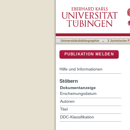
Beweisfragen der Organhaf
DSpace Repositorium (Manakin b
Universitätsbibliographie
→
3 Juristische F
PUBLIKATION MELDEN
Hilfe und Informationen
Stöbern
Dokumentanzeige
Erscheinungsdatum
Autoren
Titel
DDC-Klassifikation