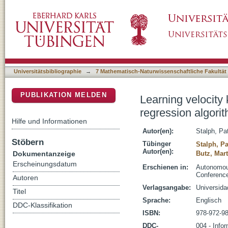
Learning velocity kinematics: Experimental c
DSpace Repositorium (Manakin basiert)
Universitätsbibliographie
→
7 Mathematisch-Naturwissenschaftliche Fakultät
PUBLIKATION MELDEN
Learning velocity
regression algori
Hilfe und Informationen
Autor(en):
Stalph, Pa
Stöbern
Tübinger
Stalph, Pa
Autor(en):
Dokumentanzeige
Butz, Mart
Erscheinungsdatum
Erschienen in:
Autonomous
Conference
Autoren
Verlagsangabe:
Universida
Titel
Sprache:
Englisch
DDC-Klassifikation
ISBN:
978-972-98
DDC-
004 - Infor