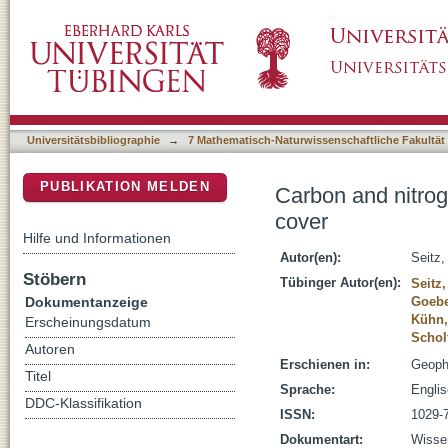
Carbon and nitrogen loss during initial erosio
DSpace Repositorium (Manakin basiert)
Universitätsbibliographie
→
7 Mathematisch-Naturwissenschaftliche Fakultät
PUBLIKATION MELDEN
Carbon and nitroge
cover
Hilfe und Informationen
Autor(en):
Seitz,
Stöbern
Tübinger Autor(en):
Seitz,
Dokumentanzeige
Goebe
Kühn,
Erscheinungsdatum
Schol
Autoren
Erschienen in:
Geophy
Titel
Sprache:
Engli
DDC-Klassifikation
ISSN:
1029-
Dokumentart:
Wissen