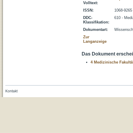
Volltext:
ISSN:
1068-9265
DDC-
610 - Medi
Klassifikation:
Dokumentart:
Wissenscha
Zur
Langanzeige
Das Dokument erschein
4 Medizinische Fakultä
Kontakt