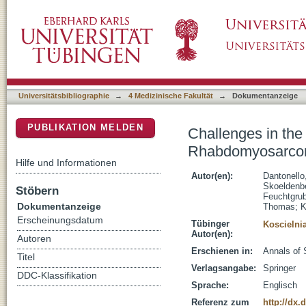
Challenges in the Local Treatment of Lar
DSpace Repositorium (Manakin basiert)
Universitätsbibliographie
→
4 Medizinische Fakultät
→
Dokumentanzeige
PUBLIKATION MELDEN
Challenges in th
Rhabdomyosarc
Hilfe und Informationen
Autor(en):
Dantonello
Skoeldenbe
Stöbern
Feuchtgru
Dokumentanzeige
Thomas
;
K
Erscheinungsdatum
Tübinger
Koscielni
Autor(en):
Autoren
Erschienen in:
Annals of 
Titel
Verlagsangabe:
Springer
DDC-Klassifikation
Sprache:
Englisch
Referenz zum
http://dx.