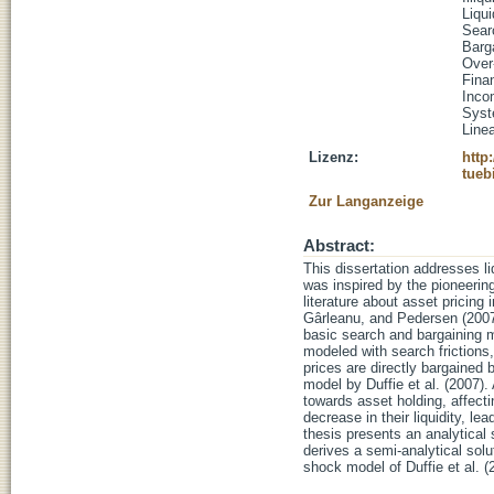
Liqu
Searc
Barg
Over
Finan
Inco
Syste
Line
Lizenz:
http
tueb
Zur Langanzeige
Abstract:
This dissertation addresses l
was inspired by the pioneerin
literature about asset pricing
Gârleanu, and Pedersen (2007),
basic search and bargaining mod
modeled with search frictions,
prices are directly bargained
model by Duffie et al. (2007).
towards asset holding, affect
decrease in their liquidity, le
thesis presents an analytical 
derives a semi-analytical solu
shock model of Duffie et al. (2