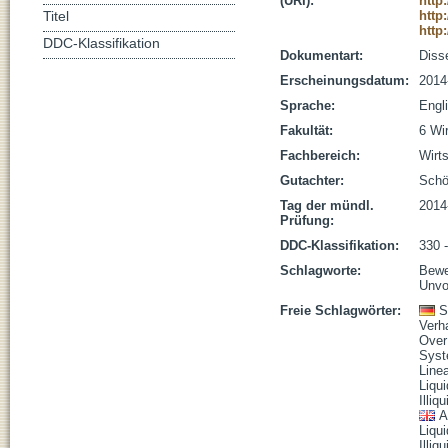
(URI):
http
http
Titel
http
DDC-Klassifikation
Dokumentart:
Disse
Erscheinungsdatum:
2014
Sprache:
Engl
Fakultät:
6 Wi
Fachbereich:
Wirt
Gutachter:
Schöb
Tag der mündl.
2014
Prüfung:
DDC-Klassifikation:
330 -
Schlagworte:
Bewer
Unvo
Freie Schlagwörter:
S
Verh
Over
Syst
Line
Liqu
Illiqu
A
Liqui
Illiqu