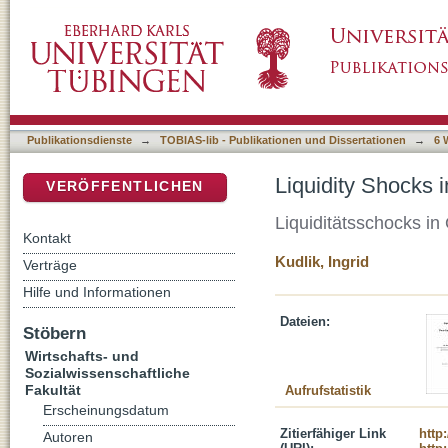
Liquidity Shocks in Over-the-Counter Market
DSpace Repositorium (Manakin basiert)
Publikationsdienste
→
TOBIAS-lib - Publikationen und Dissertationen
→
6 
Liquidity Shocks 
VERÖFFENTLICHEN
Liquiditätsschocks in
Kontakt
Kudlik, Ingrid
Verträge
Hilfe und Informationen
Dateien:
Stöbern
Wirtschafts- und
Sozialwissenschaftliche
Fakultät
Aufrufstatistik
Erscheinungsdatum
Zitierfähiger Link
http
Autoren