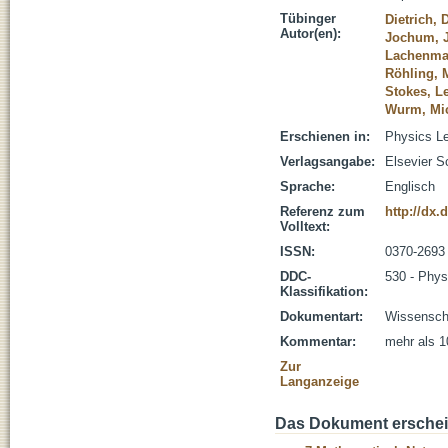
Tübinger
Dietrich, 
Autor(en):
Jochum, J
Lachenmai
Röhling, 
Stokes, L
Wurm, Mi
Erschienen in:
Physics Le
Verlagsangabe:
Elsevier S
Sprache:
Englisch
Referenz zum
http://dx.
Volltext:
ISSN:
0370-2693
DDC-
530 - Phys
Klassifikation:
Dokumentart:
Wissenscha
Kommentar:
mehr als 1
Zur
Langanzeige
Das Dokument erschein