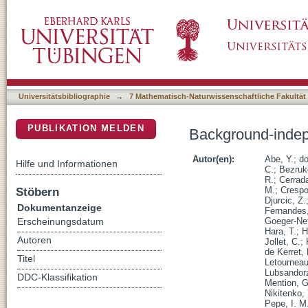
Background-independent measurement of the
DSpace Repositorium (Manakin basiert)
Universitätsbibliographie
→
7 Mathematisch-Naturwissenschaftliche Fakultät
PUBLIKATION MELDEN
Background-indep
Autor(en):
Abe, Y.
;
do
Hilfe und Informationen
C.
;
Bezruk
R.
;
Cerrad
Stöbern
M.
;
Crespo
Djurcic, Z.
Dokumentanzeige
Fernandes
Goeger-Nef
Erscheinungsdatum
Hara, T.
;
H
Autoren
Jollet, C.
;
de Kerret, 
Titel
Letourneau
Lubsandorz
DDC-Klassifikation
Mention, G
Nikitenko, 
Pepe, I. M