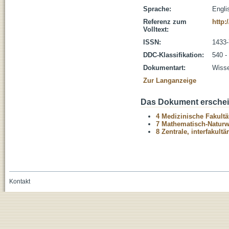
Sprache:
Engli
Referenz zum
http:
Volltext:
ISSN:
1433
DDC-Klassifikation:
540 -
Dokumentart:
Wisse
Zur Langanzeige
Das Dokument erschein
4 Medizinische Fakultä
7 Mathematisch-Naturwi
8 Zentrale, interfakult
Kontakt