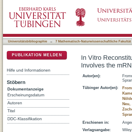
In Vitro Reconstitution of a Cellular Phase-
DSpace Repositorium (Manakin basiert)
Machinery
Universitätsbibliographie
→
7 Mathematisch-Naturwissenschaftliche Fakultät
PUBLIKATION MELDEN
In Vitro Reconstit
Involves the mR
Hilfe und Informationen
Autor(en):
From
Spra
Stöbern
Tübinger Autor(en):
From
Dokumentanzeige
Kame
Erscheinungsdatum
Nölde
Autoren
Neu, 
Zoche
Titel
Spra
DDC-Klassifikation
Erschienen in:
Angew
Verlagsangabe:
Wiley