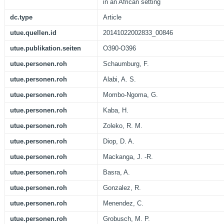
in an African setting
dc.type
Article
utue.quellen.id
20141022002833_00846
utue.publikation.seiten
O390-O396
utue.personen.roh
Schaumburg, F.
utue.personen.roh
Alabi, A. S.
utue.personen.roh
Mombo-Ngoma, G.
utue.personen.roh
Kaba, H.
utue.personen.roh
Zoleko, R. M.
utue.personen.roh
Diop, D. A.
utue.personen.roh
Mackanga, J. -R.
utue.personen.roh
Basra, A.
utue.personen.roh
Gonzalez, R.
utue.personen.roh
Menendez, C.
utue.personen.roh
Grobusch, M. P.