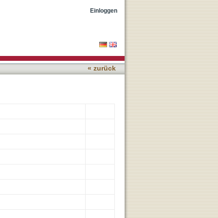
n African setting
Einloggen
« zurück