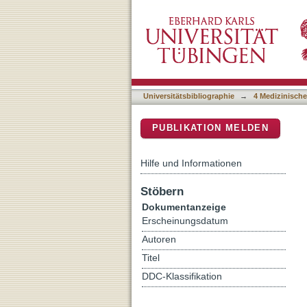
Transmission of Staphyloc
DSpace Repositorium (Manakin b
Universitätsbibliographie
→
4 Medizinische
PUBLIKATION MELDEN
Hilfe und Informationen
Stöbern
Dokumentanzeige
Erscheinungsdatum
Autoren
Titel
DDC-Klassifikation