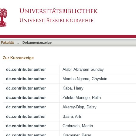
occus aureus between mothers and infants in a
asiert)
 Fakultät
→
Dokumentanzeige
Zur Kurzanzeige
dc.contributor.author
Alabi, Abraham Sunday
dc.contributor.author
Mombo-Ngoma, Ghyslain
dc.contributor.author
Kaba, Harry
dc.contributor.author
Zoleko-Manego, Rella
dc.contributor.author
Akerey-Diop, Daisy
dc.contributor.author
Basra, Arti
dc.contributor.author
Grobusch, Martin
dc.contributor.author
Kremsner, Peter