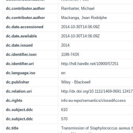
dc.contributor.author
Ramharter, Michael
dc.contributor.author
Mackanga, Jean Rodolphe
dc.date.accessioned
2014-10-30T14:06:09Z
dc.date.available
2014-10-30T14:06:09Z
dc.date.issued
2014
dc.identifier.issn
1198-743X
dc.identifier.uri
http://hdl.handle.net/10900/57251
dc.language.iso
en
dc.publisher
Wiley - Blackwell
dc.relation.uri
http://dx.doi.org/10.1111/1469-0691.12417
dc.rights
info:eu-repo/semantics/closedAccess
dc.subject.ddc
610
dc.subject.ddc
570
dc.title
Transmission of Staphylococcus aureus 