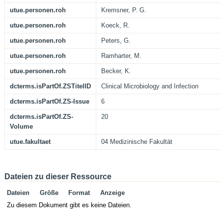
utue.personen.roh
Kremsner, P. G.
utue.personen.roh
Koeck, R.
utue.personen.roh
Peters, G.
utue.personen.roh
Ramharter, M.
utue.personen.roh
Becker, K.
dcterms.isPartOf.ZSTitelID
Clinical Microbiology and Infection
dcterms.isPartOf.ZS-Issue
6
dcterms.isPartOf.ZS-
20
Volume
utue.fakultaet
04 Medizinische Fakultät
Dateien zu dieser Ressource
Dateien
Größe
Format
Anzeige
Zu diesem Dokument gibt es keine Dateien.