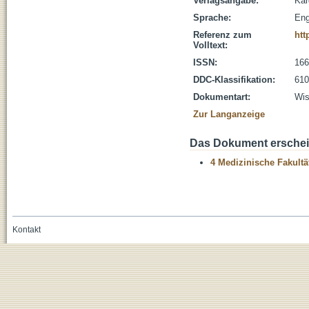
Verlagsangabe:
Kar
Sprache:
Eng
Referenz zum
htt
Volltext:
ISSN:
166
DDC-Klassifikation:
610
Dokumentart:
Wis
Zur Langanzeige
Das Dokument erschein
4 Medizinische Fakultä
Kontakt