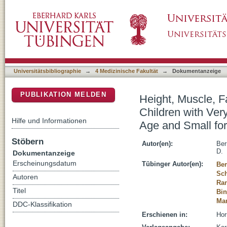
Height, Muscle, Fat and Bone Response to G
DSpace Repositorium (Manakin basiert)
Weight Born Appropriate for Gestational Age
Universitätsbibliographie
→
4 Medizinische Fakultät
→
Dokumentanzeige
PUBLIKATION MELDEN
Height, Muscle, 
Children with Ver
Hilfe und Informationen
Age and Small for
Stöbern
Autor(en):
Ber
D.
Dokumentanzeige
Erscheinungsdatum
Tübinger Autor(en):
Ber
Sch
Autoren
Ran
Titel
Bin
Mar
DDC-Klassifikation
Erschienen in:
Hor