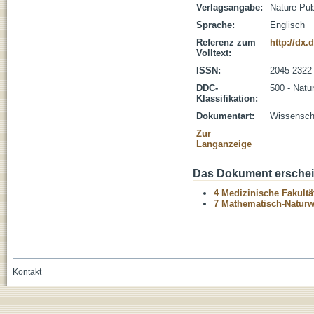
Verlagsangabe:
Nature Pub
Sprache:
Englisch
Referenz zum
http://dx.
Volltext:
ISSN:
2045-2322
DDC-
500 - Natu
Klassifikation:
Dokumentart:
Wissenscha
Zur
Langanzeige
Das Dokument erschein
4 Medizinische Fakultä
7 Mathematisch-Naturwi
Kontakt