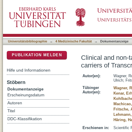
Clinical and non-targeted metabolomic profili
DSpace Repositorium (Manakin basiert)
like 2 variant rs7903146
Universitätsbibliographie
→
4 Medizinische Fakultät
→
Dokumentanzeige
PUBLIKATION MELDEN
Clinical and non-
carriers of Transc
Hilfe und Informationen
Autor(en):
Wagner, R
Ulrich
;
Fri
Stöbern
Tübinger
Wagner, R
Dokumentanzeige
Autor(en):
Kenar, Er
Erscheinungsdatum
Kohlbache
Autoren
Machicao,
Fritsche,
Titel
Lehmann,
DDC-Klassifikation
Häring, H
Erschienen in:
Scientific 