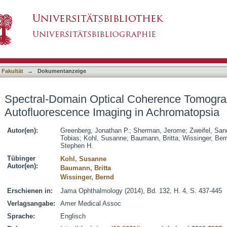
Coherence Tomography Staging and Autofluore
asiert)
 Fakultät
→
Dokumentanzeige
Spectral-Domain Optical Coherence Tomogra
Autofluorescence Imaging in Achromatopsia
Autor(en):
Greenberg, Jonathan P.
;
Sherman, Jerome
;
Zweifel, San
Tobias
;
Kohl, Susanne
;
Baumann, Britta
;
Wissinger, Ber
Stephen H.
Tübinger
Kohl, Susanne
Autor(en):
Baumann, Britta
Wissinger, Bernd
Erschienen in:
Jama Ophthalmology (2014), Bd. 132, H. 4, S. 437-445
Verlagsangabe:
Amer Medical Assoc
Sprache:
Englisch