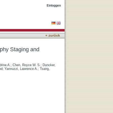
scence Imaging in
Einloggen
« zurück
phy Staging and
drine A.
;
Chen, Royce W. S.
;
Duncker,
nd
;
Yannuzzi, Lawrence A.
;
Tsang,