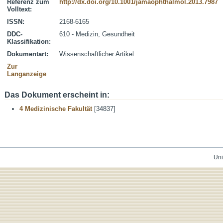
Referenz zum
http://dx.doi.org/10.1001/jamaophthalmol.2013.7987
Volltext:
ISSN:
2168-6165
DDC-
610 - Medizin, Gesundheit
Klassifikation:
Dokumentart:
Wissenschaftlicher Artikel
Zur
Langanzeige
Das Dokument erscheint in:
4 Medizinische Fakultät
[34837]
Uni