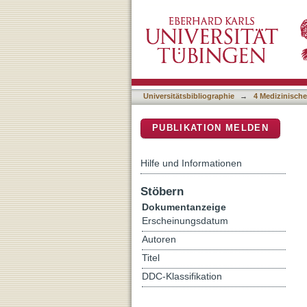
Spectral-Domain Optical 
DSpace Repositorium (Manakin b
Achromatopsia
Universitätsbibliographie
→
4 Medizinische
PUBLIKATION MELDEN
Hilfe und Informationen
Stöbern
Dokumentanzeige
Erscheinungsdatum
Autoren
Titel
DDC-Klassifikation