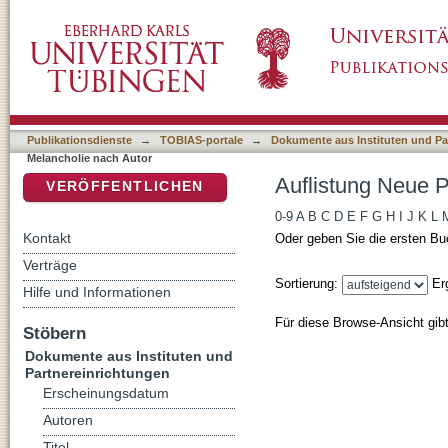
Auflistung Neue Perspektiven auf Melanchol
DSpace Repositorium (Manakin basiert)
Publikationsdienste
→
TOBIAS-portale
→
Dokumente aus Instituten und Pa
Melancholie nach Autor
Auflistung Neue P
VERÖFFENTLICHEN
0-9
A
B
C
D
E
F
G
H
I
J
K
L
Kontakt
Oder geben Sie die ersten Bu
Verträge
Sortierung:
Er
Hilfe und Informationen
Für diese Browse-Ansicht gib
Stöbern
Dokumente aus Instituten und
Partnereinrichtungen
Erscheinungsdatum
Autoren
Titel