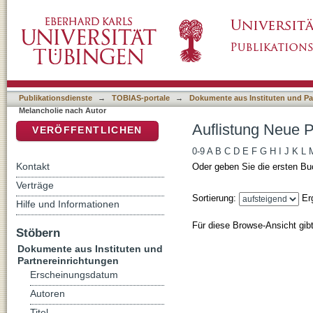
Auflistung Neue Perspektiven auf Melanchol
DSpace Repositorium (Manakin basiert)
Publikationsdienste
→
TOBIAS-portale
→
Dokumente aus Instituten und Pa
Melancholie nach Autor
Auflistung Neue P
VERÖFFENTLICHEN
0-9
A
B
C
D
E
F
G
H
I
J
K
L
Kontakt
Oder geben Sie die ersten Bu
Verträge
Sortierung:
Er
Hilfe und Informationen
Für diese Browse-Ansicht gib
Stöbern
Dokumente aus Instituten und
Partnereinrichtungen
Erscheinungsdatum
Autoren
Titel