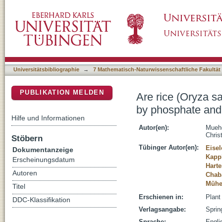
Are rice (Oryza sativa L.) phosphate transpo
DSpace Repositorium (Manakin basiert)
comprehensive study
Universitätsbibliographie
→
7 Mathematisch-Naturwissenschaftliche Fakultät
PUBLIKATION MELDEN
Are rice (Oryza sa
by phosphate and
Hilfe und Informationen
Autor(en):
Muehe
Chris
Stöbern
Tübinger Autor(en):
Eisel
Dokumentanzeige
Kapp
Erscheinungsdatum
Harte
Autoren
Chaba
Mühe
Titel
Erschienen in:
Plant
DDC-Klassifikation
Verlagsangabe:
Sprin
Sprache:
Engli