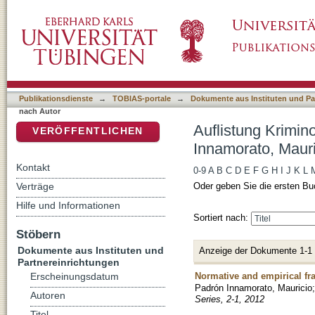
Auflistung Kriminologisches Repository nach
DSpace Repositorium (Manakin basiert)
Publikationsdienste
→
TOBIAS-portale
→
Dokumente aus Instituten und Pa
nach Autor
Auflistung Krimin
VERÖFFENTLICHEN
Innamorato, Mauri
Kontakt
0-9
A
B
C
D
E
F
G
H
I
J
K
L
Verträge
Oder geben Sie die ersten Bu
Hilfe und Informationen
Sortiert nach:
Stöbern
Dokumente aus Instituten und
Anzeige der Dokumente 1-1
Partnereinrichtungen
Normative and empirical fr
Erscheinungsdatum
Padrón Innamorato, Mauricio
Autoren
Series, 2-1, 2012
Titel