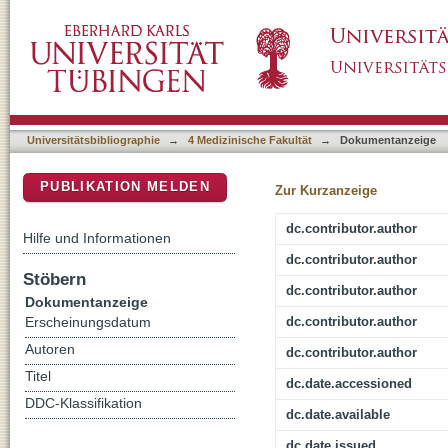
Disseminated tumor cells as a monitoring tool
DSpace Repositorium (Manakin basiert)
cancer
Universitätsbibliographie
→
4 Medizinische Fakultät
→
Dokumentanzeige
PUBLIKATION MELDEN
Zur Kurzanzeige
dc.contributor.author
Hilfe und Informationen
dc.contributor.author
Stöbern
dc.contributor.author
Dokumentanzeige
dc.contributor.author
Erscheinungsdatum
Autoren
dc.contributor.author
Titel
dc.date.accessioned
DDC-Klassifikation
dc.date.available
dc.date.issued