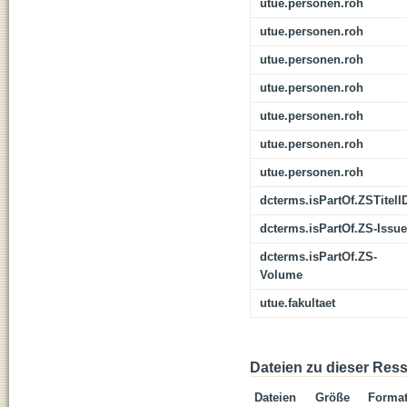
utue.personen.roh
utue.personen.roh
utue.personen.roh
utue.personen.roh
utue.personen.roh
utue.personen.roh
utue.personen.roh
dcterms.isPartOf.ZSTitelI
dcterms.isPartOf.ZS-Issue
dcterms.isPartOf.ZS-
Volume
utue.fakultaet
Dateien zu dieser Res
Dateien
Größe
Forma