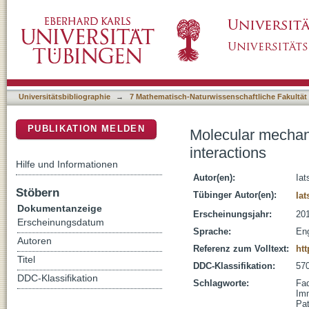
Molecular mechanisms of Caenorhabditis eleg
DSpace Repositorium (Manakin basiert)
Universitätsbibliographie
→
7 Mathematisch-Naturwissenschaftliche Fakultät
PUBLIKATION MELDEN
Molecular mechani
interactions
Hilfe und Informationen
Autor(en):
Iat
Stöbern
Tübinger Autor(en):
Iat
Dokumentanzeige
Erscheinungsjahr:
20
Erscheinungsdatum
Sprache:
Eng
Autoren
Referenz zum Volltext:
ht
Titel
DDC-Klassifikation:
570
DDC-Klassifikation
Schlagworte:
Fa
Im
Pa