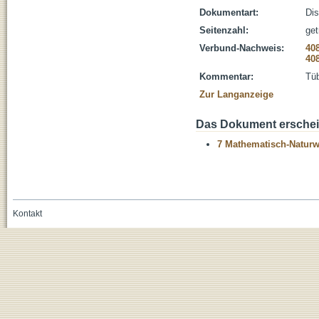
Dokumentart:
Dis
Seitenzahl:
get
Verbund-Nachweis:
40
40
Kommentar:
Tüb
Zur Langanzeige
Das Dokument erschein
7 Mathematisch-Naturwi
Kontakt