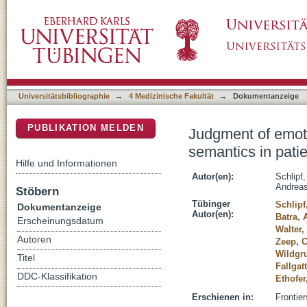
Judgment of emotional information expressed
DSpace Repositorium (Manakin basiert)
depression
Universitätsbibliographie
→
4 Medizinische Fakultät
→
Dokumentanzeige
PUBLIKATION MELDEN
Judgment of emot
semantics in pati
Hilfe und Informationen
Autor(en):
Schlipf
Andrea
Stöbern
Tübinger
Schlipf
Dokumentanzeige
Autor(en):
Batra, 
Erscheinungsdatum
Walter
Autoren
Zeep, C
Wildgru
Titel
Fallgat
DDC-Klassifikation
Ethofe
Erschienen in:
Frontier