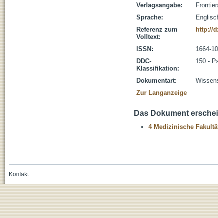
Verlagsangabe:
Frontie
Sprache:
Englisc
Referenz zum
http://
Volltext:
ISSN:
1664-1
DDC-
150 - P
Klassifikation:
Dokumentart:
Wissens
Zur Langanzeige
Das Dokument erschein
4 Medizinische Fakultä
Kontakt