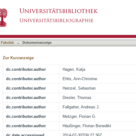
l Making Test measured with functional near-inf
asiert)
 Fakultät
→
Dokumentanzeige
Zur Kurzanzeige
dc.contributor.author
Hagen, Katja
dc.contributor.author
Ehlis, Ann-Christine
dc.contributor.author
Heinzel, Sebastian
dc.contributor.author
Dresler, Thomas
dc.contributor.author
Fallgatter, Andreas J.
dc.contributor.author
Metzger, Florian G.
dc.contributor.author
Häußinger, Florian Benedikt
dc.date.accessioned
2014-07-30T09:27:36Z