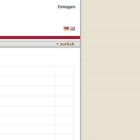
rared spectroscopy in
Einloggen
« zurück