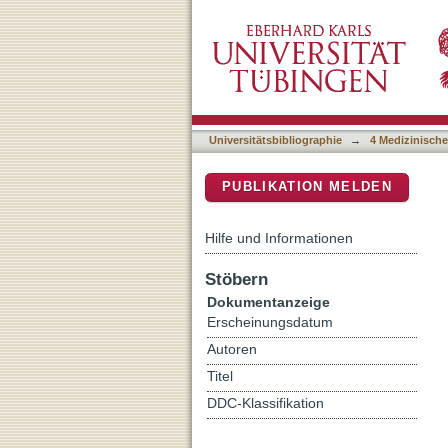
Activation during the Trai
DSpace Repositorium (Manakin b
healthy elderly subjects
Universitätsbibliographie
→
4 Medizinische
PUBLIKATION MELDEN
Hilfe und Informationen
Stöbern
Dokumentanzeige
Erscheinungsdatum
Autoren
Titel
DDC-Klassifikation