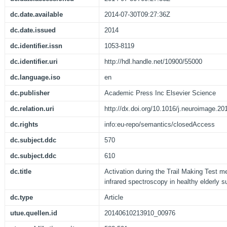
dc.date.available
2014-07-30T09:27:36Z
dc.date.issued
2014
dc.identifier.issn
1053-8119
dc.identifier.uri
http://hdl.handle.net/10900/55000
dc.language.iso
en
dc.publisher
Academic Press Inc Elsevier Science
dc.relation.uri
http://dx.doi.org/10.1016/j.neuroimage.20
dc.rights
info:eu-repo/semantics/closedAccess
dc.subject.ddc
570
dc.subject.ddc
610
dc.title
Activation during the Trail Making Test m
infrared spectroscopy in healthy elderly s
dc.type
Article
utue.quellen.id
20140610213910_00976