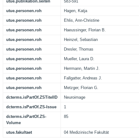
utue.publikation.seiten
583-591
utue.personen.roh
Hagen, Katja
utue.personen.roh
Ehlis, Ann-Christine
utue.personen.roh
Haeussinger, Florian B.
utue.personen.roh
Heinzel, Sebastian
utue.personen.roh
Dresler, Thomas
utue.personen.roh
Mueller, Laura D.
utue.personen.roh
Herrmann, Martin J.
utue.personen.roh
Fallgatter, Andreas J.
utue.personen.roh
Metzger, Florian G.
dcterms.isPartOf.ZSTitelID
Neuroimage
dcterms.isPartOf.ZS-Issue
1
dcterms.isPartOf.ZS-
85
Volume
utue.fakultaet
04 Medizinische Fakultät