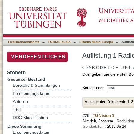
Auflistung 1 Radio Micro-Europa nach Autor 
Publikationsdienste
→
TOBIAS-audio
→
1 Radio Micro-Europa
→
Auflist
Auflistung 1 Radi
VERÖFFENTLICHEN
0-9
A
B
C
D
E
F
G
H
I
J
K
L
Stöbern
Oder geben Sie die ersten Bu
Gesamter Bestand
Bereiche & Sammlungen
Sortiert nach:
Erscheinungsdatum
Autoren
Anzeige der Dokumente 1-2
Titel
229
TÜ-Vision 1
DDC-Klassifikation
Nimrich, Johanna
Redaktio
Diese Sammlung
Sendedatum:
2019-06-14
Erscheinungsdatum