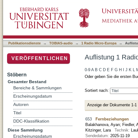
Auflistung 1 Radio Micro-Europa nach Autor "
Publikationsdienste
→
TOBIAS-audio
→
1 Radio Micro-Europa
→
Auflist
Auflistung 1 Radi
VERÖFFENTLICHEN
0-9
A
B
C
D
E
F
G
H
I
J
K
L
Stöbern
Oder geben Sie die ersten Bu
Gesamter Bestand
Bereiche & Sammlungen
Sortiert nach:
Erscheinungsdatum
Autoren
Anzeige der Dokumente 1-1
Titel
653
Fernbeziehungen
DDC-Klassifikation
Balakhanova, Ayan
;
Fiedler, 
Diese Sammlung
Kitzinger, Lara
Technik:
Lau
Sendedatum:
2025-11-19
Erscheinungsdatum