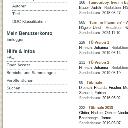
168
Tumourboy, live im E
Autoren
Bauer, Judith
Redaktion:
Hä
Sendedatum:
2018-05-27
Titel
DDC-Klassifikation
565
'Turm in Flammen' – 
Hägele, Ulrich
Redaktion:
H
Mein Benutzerkonto
Sendedatum:
2024-11-10
Einloggen
229
TÜ-Vision 1
Nimrich, Johanna
Redaktio
Hilfe & Infos
Sendedatum:
2019-06-14
FAQ
231
TÜ-Vision 2
Open Access
Nimrich, Johanna
Redaktio
Bereiche und Sammlungen
Sendedatum:
2019-06-19
Veröffentlichen
88
Tübinale
Dietrich, Ricarda
;
Fischer, Mo
Suchen
Schaller, Fabian
Sendedatum:
2016-05-02
222
Tübinale 2019
Ghiba, Nadine
;
Oehler, Nicol
Baschnagel, Jarmo
Sendedatum:
2019-05-07