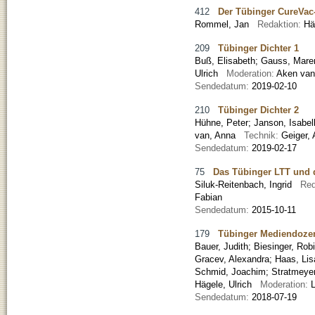
412
Der Tübinger CureVac-
Rommel, Jan
Redaktion:
Hä
209
Tübinger Dichter 1
Buß, Elisabeth
;
Gauss, Mare
Ulrich
Moderation:
Aken va
Sendedatum:
2019-02-10
210
Tübinger Dichter 2
Hühne, Peter
;
Janson, Isabel
van, Anna
Technik:
Geiger, 
Sendedatum:
2019-02-17
75
Das Tübinger LTT und 
Siluk-Reitenbach, Ingrid
Red
Fabian
Sendedatum:
2015-10-11
179
Tübinger Mediendozen
Bauer, Judith
;
Biesinger, Rob
Gracev, Alexandra
;
Haas, Lis
Schmid, Joachim
;
Stratmeyer
Hägele, Ulrich
Moderation:
Sendedatum:
2018-07-19