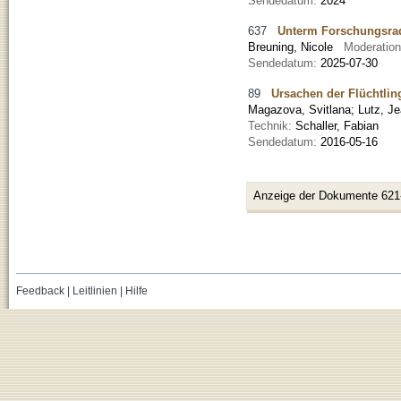
Sendedatum:
2024
637
Unterm Forschungsrada
Breuning, Nicole
Moderatio
Sendedatum:
2025-07-30
89
Ursachen der Flüchtlin
Magazova, Svitlana
;
Lutz, J
Technik:
Schaller, Fabian
Sendedatum:
2016-05-16
Anzeige der Dokumente 621
Feedback
|
Leitlinien
|
Hilfe