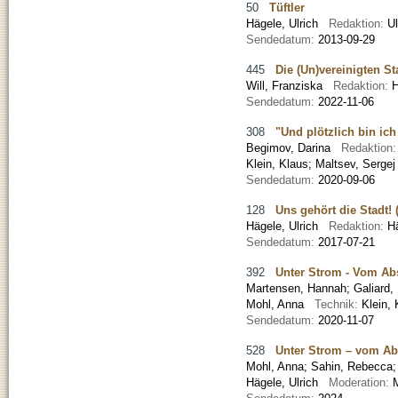
50
Tüftler
Hägele, Ulrich
Redaktion:
U
Sendedatum:
2013-09-29
445
Die (Un)vereinigten S
Will, Franziska
Redaktion:
H
Sendedatum:
2022-11-06
308
"Und plötzlich bin ic
Begimov, Darina
Redaktion
Klein, Klaus; Maltsev, Sergej
Sendedatum:
2020-09-06
128
Uns gehört die Stadt! 
Hägele, Ulrich
Redaktion:
H
Sendedatum:
2017-07-21
392
Unter Strom - Vom Ab
Martensen, Hannah
;
Galiard,
Mohl, Anna
Technik:
Klein, 
Sendedatum:
2020-11-07
528
Unter Strom – vom Ab
Mohl, Anna
;
Sahin, Rebecca
Hägele, Ulrich
Moderation: