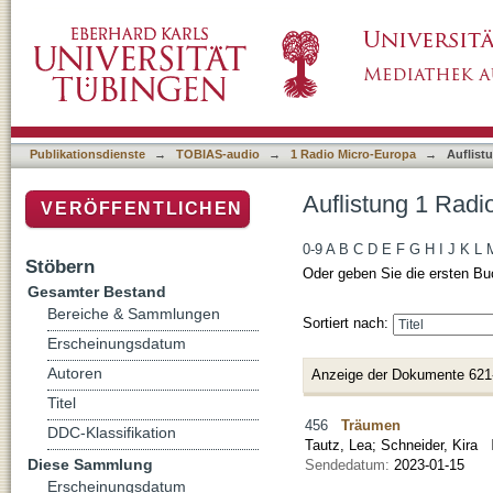
Auflistung 1 Radio Micro-Europa nach Titel
Publikationsdienste
→
TOBIAS-audio
→
1 Radio Micro-Europa
→
Auflist
Auflistung 1 Radi
VERÖFFENTLICHEN
0-9
A
B
C
D
E
F
G
H
I
J
K
L
Stöbern
Oder geben Sie die ersten Bu
Gesamter Bestand
Bereiche & Sammlungen
Sortiert nach:
Erscheinungsdatum
Autoren
Anzeige der Dokumente 621
Titel
456
Träumen
DDC-Klassifikation
Tautz, Lea
;
Schneider, Kira
Diese Sammlung
Sendedatum:
2023-01-15
Erscheinungsdatum