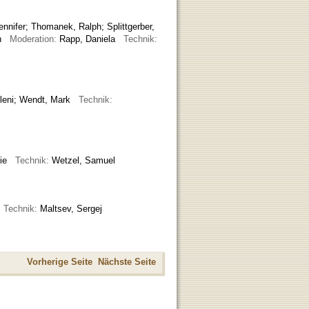
ennifer
;
Thomanek, Ralph
;
Splittgerber,
ich
Moderation:
Rapp, Daniela
Technik:
Eleni; Wendt, Mark
Technik:
alie
Technik:
Wetzel, Samuel
e
Technik:
Maltsev, Sergej
Vorherige Seite
Nächste Seite