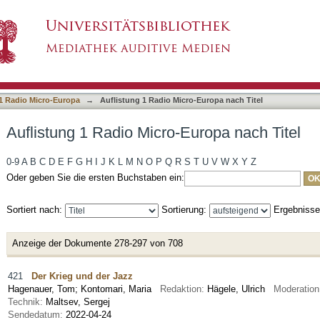
Europa nach Titel
1 Radio Micro-Europa
→
Auflistung 1 Radio Micro-Europa nach Titel
Auflistung 1 Radio Micro-Europa nach Titel
0-9
A
B
C
D
E
F
G
H
I
J
K
L
M
N
O
P
Q
R
S
T
U
V
W
X
Y
Z
Oder geben Sie die ersten Buchstaben ein:
Sortiert nach:
Sortierung:
Ergebniss
Anzeige der Dokumente 278-297 von 708
421
Der Krieg und der Jazz
Hagenauer, Tom
;
Kontomari, Maria
Redaktion:
Hägele, Ulrich
Moderatio
Technik:
Maltsev, Sergej
Sendedatum:
2022-04-24