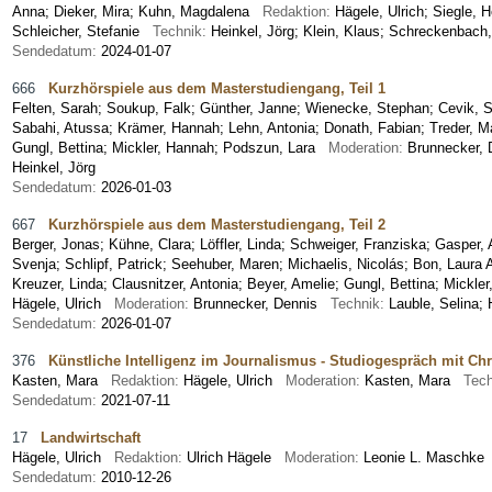
Anna
;
Dieker, Mira
;
Kuhn, Magdalena
Redaktion:
Hägele, Ulrich; Siegle,
Schleicher, Stefanie
Technik:
Heinkel, Jörg; Klein, Klaus; Schreckenbach
Sendedatum:
2024-01-07
666
Kurzhörspiele aus dem Masterstudiengang, Teil 1
Felten, Sarah
;
Soukup, Falk
;
Günther, Janne
;
Wienecke, Stephan
;
Cevik, 
Sabahi, Atussa
;
Krämer, Hannah
;
Lehn, Antonia
;
Donath, Fabian
;
Treder, M
Gungl, Bettina
;
Mickler, Hannah
;
Podszun, Lara
Moderation:
Brunnecker,
Heinkel, Jörg
Sendedatum:
2026-01-03
667
Kurzhörspiele aus dem Masterstudiengang, Teil 2
Berger, Jonas
;
Kühne, Clara
;
Löffler, Linda
;
Schweiger, Franziska
;
Gasper, 
Svenja
;
Schlipf, Patrick
;
Seehuber, Maren
;
Michaelis, Nicolás
;
Bon, Laura A
Kreuzer, Linda
;
Clausnitzer, Antonia
;
Beyer, Amelie
;
Gungl, Bettina
;
Mickler
Hägele, Ulrich
Moderation:
Brunnecker, Dennis
Technik:
Lauble, Selina; 
Sendedatum:
2026-01-07
376
Künstliche Intelligenz im Journalismus - Studiogespräch mit Chr
Kasten, Mara
Redaktion:
Hägele, Ulrich
Moderation:
Kasten, Mara
Tec
Sendedatum:
2021-07-11
17
Landwirtschaft
Hägele, Ulrich
Redaktion:
Ulrich Hägele
Moderation:
Leonie L. Maschk
Sendedatum:
2010-12-26