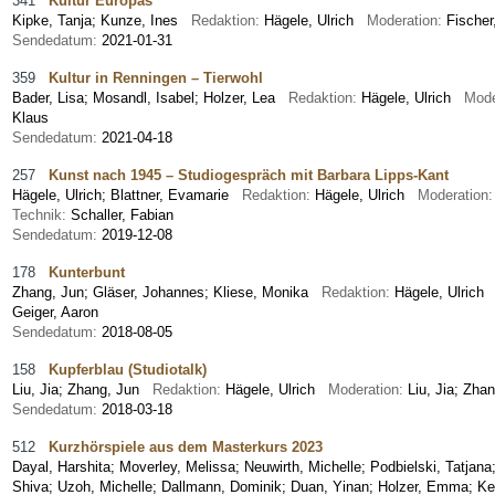
341
Kultur Europas
Kipke, Tanja
;
Kunze, Ines
Redaktion:
Hägele, Ulrich
Moderation:
Fische
Sendedatum:
2021-01-31
359
Kultur in Renningen – Tierwohl
Bader, Lisa
;
Mosandl, Isabel
;
Holzer, Lea
Redaktion:
Hägele, Ulrich
Mode
Klaus
Sendedatum:
2021-04-18
257
Kunst nach 1945 – Studiogespräch mit Barbara Lipps-Kant
Hägele, Ulrich
;
Blattner, Evamarie
Redaktion:
Hägele, Ulrich
Moderation
Technik:
Schaller, Fabian
Sendedatum:
2019-12-08
178
Kunterbunt
Zhang, Jun
;
Gläser, Johannes
;
Kliese, Monika
Redaktion:
Hägele, Ulric
Geiger, Aaron
Sendedatum:
2018-08-05
158
Kupferblau (Studiotalk)
Liu, Jia
;
Zhang, Jun
Redaktion:
Hägele, Ulrich
Moderation:
Liu, Jia; Zh
Sendedatum:
2018-03-18
512
Kurzhörspiele aus dem Masterkurs 2023
Dayal, Harshita
;
Moverley, Melissa
;
Neuwirth, Michelle
;
Podbielski, Tatjana
Shiva
;
Uzoh, Michelle
;
Dallmann, Dominik
;
Duan, Yinan
;
Holzer, Emma
;
Ke