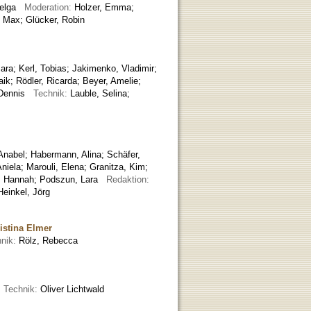
 Helga
Moderation:
Holzer, Emma;
, Max; Glücker, Robin
Sara
;
Kerl, Tobias
;
Jakimenko, Vladimir
;
aik
;
Rödler, Ricarda
;
Beyer, Amelie
;
 Dennis
Technik:
Lauble, Selina;
Anabel
;
Habermann, Alina
;
Schäfer,
niela
;
Marouli, Elena
;
Granitza, Kim
;
, Hannah
;
Podszun, Lara
Redaktion:
Heinkel, Jörg
istina Elmer
hnik:
Rölz, Rebecca
e
Technik:
Oliver Lichtwald