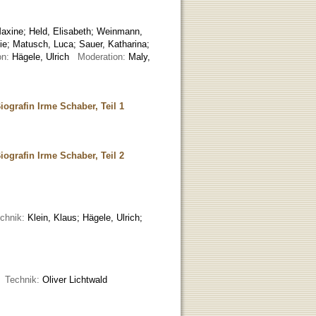
Maxine
;
Held, Elisabeth
;
Weinmann,
ie
;
Matusch, Luca
;
Sauer, Katharina
;
on:
Hägele, Ulrich
Moderation:
Maly,
iografin Irme Schaber, Teil 1
iografin Irme Schaber, Teil 2
chnik:
Klein, Klaus; Hägele, Ulrich;
n
Technik:
Oliver Lichtwald