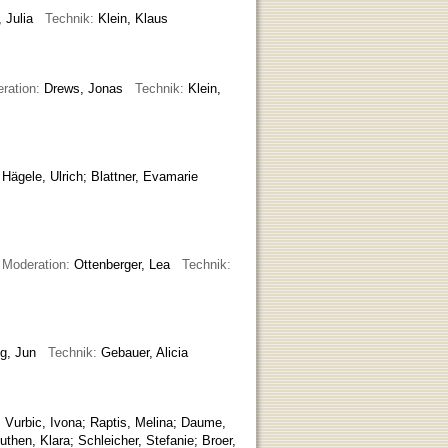
r, Julia
Technik:
Klein, Klaus
ration:
Drews, Jonas
Technik:
Klein,
:
Hägele, Ulrich; Blattner, Evamarie
h
Moderation:
Ottenberger, Lea
Technik:
ang, Jun
Technik:
Gebauer, Alicia
;
Vurbic, Ivona
;
Raptis, Melina
;
Daume,
uthen, Klara
;
Schleicher, Stefanie
;
Broer,