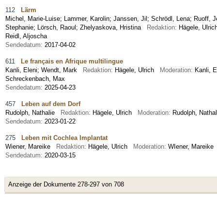
112
Lärm
Michel, Marie-Luise
;
Lammer, Karolin
;
Janssen, Jil
;
Schrödl, Lena
;
Ruoff, J
Stephanie
;
Lörsch, Raoul
;
Zhelyaskova, Hristina
Redaktion:
Hägele, Ulr
Reidl, Aljoscha
Sendedatum:
2017-04-02
611
Le français en Afrique multilingue
Kanli, Eleni
;
Wendt, Mark
Redaktion:
Hägele, Ulrich
Moderation:
Kanli, 
Schreckenbach, Max
Sendedatum:
2025-04-23
457
Leben auf dem Dorf
Rudolph, Nathalie
Redaktion:
Hägele, Ulrich
Moderation:
Rudolph, Nath
Sendedatum:
2023-01-22
275
Leben mit Cochlea Implantat
Wiener, Mareike
Redaktion:
Hägele, Ulrich
Moderation:
WIener, Mareik
Sendedatum:
2020-03-15
Anzeige der Dokumente 278-297 von 708