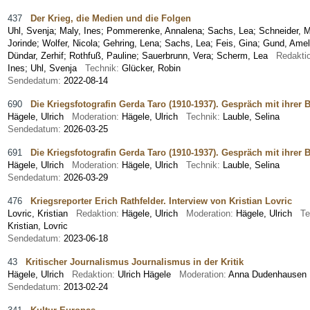
437
Der Krieg, die Medien und die Folgen
Uhl, Svenja
;
Maly, Ines
;
Pommerenke, Annalena
;
Sachs, Lea
;
Schneider, 
Jorinde
;
Wolfer, Nicola
;
Gehring, Lena
;
Sachs, Lea
;
Feis, Gina
;
Gund, Amel
Dündar, Zerhif
;
Rothfuß, Pauline
;
Sauerbrunn, Vera
;
Scherm, Lea
Redakti
Ines; Uhl, Svenja
Technik:
Glücker, Robin
Sendedatum:
2022-08-14
690
Die Kriegsfotografin Gerda Taro (1910-1937). Gespräch mit ihrer B
Hägele, Ulrich
Moderation:
Hägele, Ulrich
Technik:
Lauble, Selina
Sendedatum:
2026-03-25
691
Die Kriegsfotografin Gerda Taro (1910-1937). Gespräch mit ihrer B
Hägele, Ulrich
Moderation:
Hägele, Ulrich
Technik:
Lauble, Selina
Sendedatum:
2026-03-29
476
Kriegsreporter Erich Rathfelder. Interview von Kristian Lovric
Lovric, Kristian
Redaktion:
Hägele, Ulrich
Moderation:
Hägele, Ulrich
Te
Kristian, Lovric
Sendedatum:
2023-06-18
43
Kritischer Journalismus Journalismus in der Kritik
Hägele, Ulrich
Redaktion:
Ulrich Hägele
Moderation:
Anna Dudenhause
Sendedatum:
2013-02-24