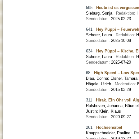
595
Heute ist es vergesse
Sieburg, Sonja
Redaktion:
H
Sendedatum:
2025-02-23
641
Hey Püppi – Feuerwehr
Scherer, Laura
Redaktion:
H
Sendedatum:
2025-10-08
634
Hey Püppi – Kirche. E
Scherer, Laura
Redaktion:
H
Sendedatum:
2025-07-20
68
High Speed – Low Spee
Blau, Dorina
;
Elsner, Tamara
Hägele, Ulrich
Moderation:
Sendedatum:
2015-03-29
311
Hirak. Ein Ohr voll Al
Rolshoven, Johanna
;
Bäumel
Justin; Klein, Klaus
Sendedatum:
2020-09-27
261
Hochsensibel
Knappschneider, Pauline
Re
Sendedatum:
2019-12-22