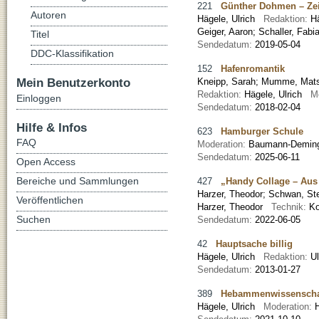
221
Günther Dohmen – Zei
Autoren
Hägele, Ulrich
Redaktion:
H
Geiger, Aaron; Schaller, Fabi
Titel
Sendedatum:
2019-05-04
DDC-Klassifikation
152
Hafenromantik
Mein Benutzerkonto
Kneipp, Sarah
;
Mumme, Mat
Redaktion:
Hägele, Ulrich
M
Einloggen
Sendedatum:
2018-02-04
Hilfe & Infos
623
Hamburger Schule
FAQ
Moderation:
Baumann-Demin
Sendedatum:
2025-06-11
Open Access
Bereiche und Sammlungen
427
„Handy Collage – Aus
Harzer, Theodor
;
Schwan, St
Veröffentlichen
Harzer, Theodor
Technik:
Ko
Suchen
Sendedatum:
2022-06-05
42
Hauptsache billig
Hägele, Ulrich
Redaktion:
U
Sendedatum:
2013-01-27
389
Hebammenwissenscha
Hägele, Ulrich
Moderation: