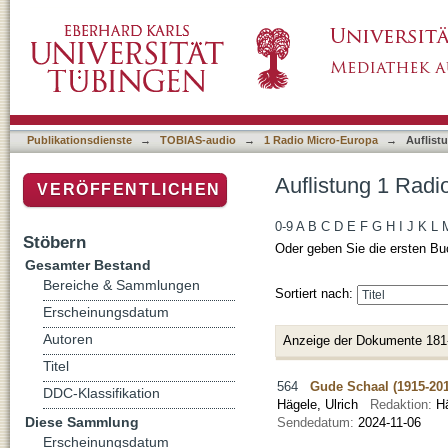
Auflistung 1 Radio Micro-Europa nach Titel
Publikationsdienste
→
TOBIAS-audio
→
1 Radio Micro-Europa
→
Auflist
Auflistung 1 Radi
VERÖFFENTLICHEN
0-9
A
B
C
D
E
F
G
H
I
J
K
L
Stöbern
Oder geben Sie die ersten Bu
Gesamter Bestand
Bereiche & Sammlungen
Sortiert nach:
Erscheinungsdatum
Autoren
Anzeige der Dokumente 181
Titel
564
Gude Schaal (1915-20
DDC-Klassifikation
Hägele, Ulrich
Redaktion:
H
Diese Sammlung
Sendedatum:
2024-11-06
Erscheinungsdatum