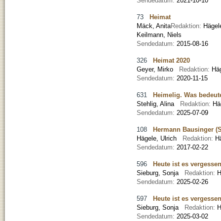
Sendedatum:
2021-10-10
73
Heimat
Mäck, Anita
Redaktion:
Hägel
Keilmann, Niels
Sendedatum:
2015-08-16
326
Heimat 2020
Geyer, Mirko
Redaktion:
Hä
Sendedatum:
2020-11-15
631
Heimelig. Was bedeute
Stehlig, Alina
Redaktion:
Hä
Sendedatum:
2025-07-09
108
Hermann Bausinger (S
Hägele, Ulrich
Redaktion:
H
Sendedatum:
2017-02-22
596
Heute ist es vergesse
Sieburg, Sonja
Redaktion:
H
Sendedatum:
2025-02-26
597
Heute ist es vergesse
Sieburg, Sonja
Redaktion:
H
Sendedatum:
2025-03-02