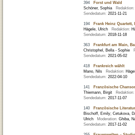
394
Forst und Wald
Schöner, Sophia
Redaktion
Sendedatum:
2021-11-21
194
Frank Heinz Quartett,
Hägele, Ulrich
Redaktion:
H
Sendedatum:
2018-11-18
363
Frankfurt am Main, Bah
Christophel, Bella - Sophie
Sendedatum:
2021-05-02
418
Frankreich wählt
Mano, Nils
Redaktion:
Häge
Sendedatum:
2022-04-10
141
Französische Chanso
Thiemann, Birgit
Redaktion
Sendedatum:
2017-11-07
140
Französische Literatu
Bischoff, Emily
;
Cetukova, D
Ulrich
Moderation:
Ghiba, 
Sendedatum:
2017-11-02
255
Frauenwelten – Studio