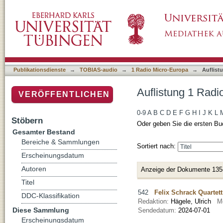
Auflistung 1 Radio Micro-Europa nach Titel
Publikationsdienste
→
TOBIAS-audio
→
1 Radio Micro-Europa
→
Auflist
Auflistung 1 Radi
VERÖFFENTLICHEN
0-9
A
B
C
D
E
F
G
H
I
J
K
L
Stöbern
Oder geben Sie die ersten Bu
Gesamter Bestand
Bereiche & Sammlungen
Sortiert nach:
Erscheinungsdatum
Autoren
Anzeige der Dokumente 135
Titel
542
Felix Schrack Quartett
DDC-Klassifikation
Redaktion:
Hägele, Ulrich
M
Diese Sammlung
Sendedatum:
2024-07-01
Erscheinungsdatum