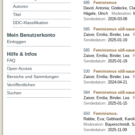
685
Feminismus
Autoren
David, Antonia
;
Gödecke, Cla
Hägele, Ulrich
Moderation:
Titel
Sendedatum:
2026-03-08
DDC-Klassifikation
585
Feminismus süß-sauer
Mein Benutzerkonto
Zaiser, Emilia
;
Binder, Lea
R
Sendedatum:
2025-01-19
Einloggen
585
Feminismus süß-sauer
Hilfe & Infos
Zaiser, Emilia
;
Binder, Lea
R
FAQ
Sendedatum:
2025-01-19
Open Access
530
Feminismus süß-saue
Bereiche und Sammlungen
Zaiser, Emilia
;
Binder, Lea
R
Sendedatum:
2024-04-21
Veröffentlichen
584
Feminismus süß-sauer
Suchen
Zaiser, Emilia
;
Binder, Lea
R
Sendedatum:
2025-01-15
650
Feminismus.
Rabbe, Eva
;
Gebhardt, Karol
Moderation:
Bayerschmidt, 
Sendedatum:
2025-11-09