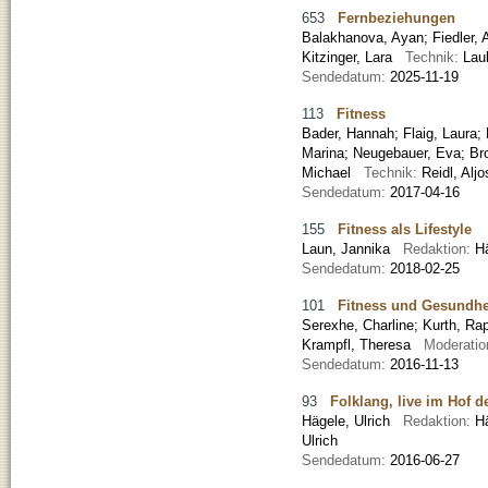
653
Fernbeziehungen
Balakhanova, Ayan
;
Fiedler, 
Kitzinger, Lara
Technik:
Lau
Sendedatum:
2025-11-19
113
Fitness
Bader, Hannah
;
Flaig, Laura
;
Marina
;
Neugebauer, Eva
;
Br
Michael
Technik:
Reidl, Alj
Sendedatum:
2017-04-16
155
Fitness als Lifestyle
Laun, Jannika
Redaktion:
H
Sendedatum:
2018-02-25
101
Fitness und Gesundhe
Serexhe, Charline
;
Kurth, Ra
Krampfl, Theresa
Moderatio
Sendedatum:
2016-11-13
93
Folklang, live im Hof 
Hägele, Ulrich
Redaktion:
H
Ulrich
Sendedatum:
2016-06-27