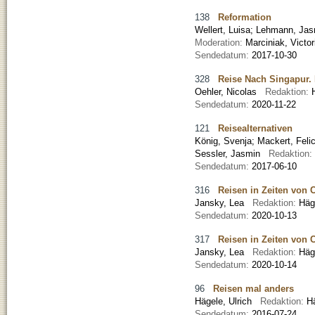
138
Reformation
Wellert, Luisa
;
Lehmann, Jas
Moderation:
Marciniak, Vict
Sendedatum:
2017-10-30
328
Reise Nach Singapur. 
Oehler, Nicolas
Redaktion:
Sendedatum:
2020-11-22
121
Reisealternativen
König, Svenja
;
Mackert, Felic
Sessler, Jasmin
Redaktion:
Sendedatum:
2017-06-10
316
Reisen in Zeiten von C
Jansky, Lea
Redaktion:
Häg
Sendedatum:
2020-10-13
317
Reisen in Zeiten von C
Jansky, Lea
Redaktion:
Häg
Sendedatum:
2020-10-14
96
Reisen mal anders
Hägele, Ulrich
Redaktion:
H
Sendedatum:
2016-07-24