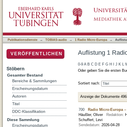
Auflistung 1 Radio Micro-Europa nach Titel
Publikationsdienste
→
TOBIAS-audio
→
1 Radio Micro-Europa
→
Auflist
Auflistung 1 Radi
VERÖFFENTLICHEN
0-9
A
B
C
D
E
F
G
H
I
J
K
L
Stöbern
Oder geben Sie die ersten Bu
Gesamter Bestand
Bereiche & Sammlungen
Sortiert nach:
Erscheinungsdatum
Autoren
Anzeige der Dokumente 496
Titel
700
Radio Micro-Europa 
DDC-Klassifikation
Häußler, Oliver
Redaktion:
H
Diese Sammlung
Schuffert, Levi
Sendedatum:
2026-04-28
Erscheinungsdatum