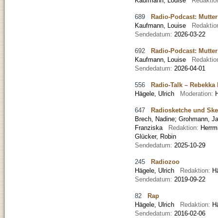
Kaufmann, Louise
Redaktio
689
Radio-Podcast: Mutter
Kaufmann, Louise
Redaktio
Sendedatum:
2026-03-22
692
Radio-Podcast: Mutter 
Kaufmann, Louise
Redaktio
Sendedatum:
2026-04-01
556
Radio-Talk – Rebekka 
Hägele, Ulrich
Moderation:
647
Radiosketche und Ske
Brech, Nadine
;
Grohmann, Ja
Franziska
Redaktion:
Herrm
Glücker, Robin
Sendedatum:
2025-10-29
245
Radiozoo
Hägele, Ulrich
Redaktion:
H
Sendedatum:
2019-09-22
82
Rap
Hägele, Ulrich
Redaktion:
H
Sendedatum:
2016-02-06