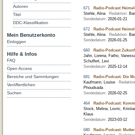
Autoren
671
Radio-Podcast Heimelig
Stehle, Alina
Redaktion:
Ba
Titel
Sendedatum:
2026-01-21
DDC-Klassifikation
672
Radio-Podcast Heimeli
Mein Benutzerkonto
Stehle, Alina
Redaktion:
Ba
Sendedatum:
2026-01-25
Einloggen
660
Radio-Podcast Zukunf
Hilfe & Infos
Jahn, Lorena
;
Fatho, Vaness
FAQ
Schuffert, Levi
Sendedatum:
2025-12-14
Open Access
Bereiche und Sammlungen
681
Radio-Podcast. Die Mu
Kaufmann, Louise
Redaktio
Veröffentlichen
Phoudsada
Suchen
Sendedatum:
2026-02-25
464
Radio-Podcast: Kommu
Stock, Melina
;
Lovric, Kristia
Klaus
Sendedatum:
2023-03-12
680
Radio-Podcast: Mutter