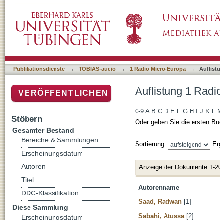
Auflistung 1 Radio Micro-Europa nach Autor
Publikationsdienste
→
TOBIAS-audio
→
1 Radio Micro-Europa
→
Auflist
Auflistung 1 Radi
VERÖFFENTLICHEN
0-9
A
B
C
D
E
F
G
H
I
J
K
L
Stöbern
Oder geben Sie die ersten Bu
Gesamter Bestand
Bereiche & Sammlungen
Sortierung:
Er
Erscheinungsdatum
Autoren
Anzeige der Dokumente 1-2
Titel
Autorenname
DDC-Klassifikation
Saad, Radwan
[1]
Diese Sammlung
Sabahi, Atussa
[2]
Erscheinungsdatum