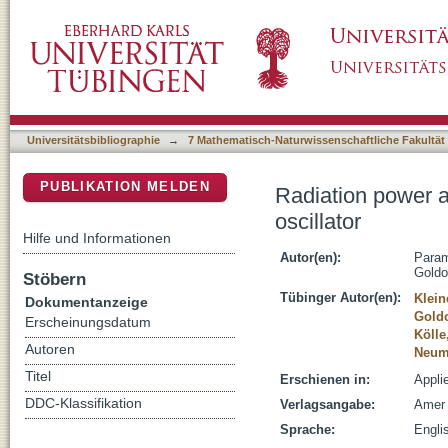
Radiation power and linewidth of a semiflux
DSpace Repositorium (Manakin basiert)
Universitätsbibliographie
→
7 Mathematisch-Naturwissenschaftliche Fakultät
PUBLIKATION MELDEN
Radiation power a
oscillator
Hilfe und Informationen
Autor(en):
Param
Goldo
Stöbern
Tübinger Autor(en):
Klein
Dokumentanzeige
Gold
Erscheinungsdatum
Kölle
Autoren
Neum
Titel
Erschienen in:
Appli
DDC-Klassifikation
Verlagsangabe:
Amer 
Sprache:
Engli