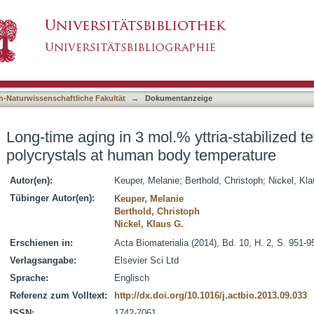
 yttria-stabilized tetragonal zirconia polycrys
asiert)
h-Naturwissenschaftliche Fakultät
→
Dokumentanzeige
Long-time aging in 3 mol.% yttria-stabilized te
polycrystals at human body temperature
Autor(en):
Keuper, Melanie
;
Berthold, Christoph
;
Nickel, Kl
Tübinger Autor(en):
Keuper, Melanie
Berthold, Christoph
Nickel, Klaus G.
Erschienen in:
Acta Biomaterialia (2014), Bd. 10, H. 2, S. 951-9
Verlagsangabe:
Elsevier Sci Ltd
Sprache:
Englisch
Referenz zum Volltext:
http://dx.doi.org/10.1016/j.actbio.2013.09.033
ISSN:
1742-7061