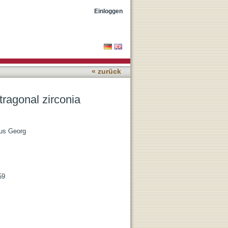
tals at human body
Einloggen
« zurück
tragonal zirconia
aus Georg
59