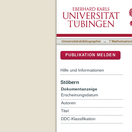
Long-time aging in 3 mol.%
DSpace Repositorium (Manakin b
temperature
Universitätsbibliographie
→
7 Mathematisc
PUBLIKATION MELDEN
Hilfe und Informationen
Stöbern
Dokumentanzeige
Erscheinungsdatum
Autoren
Titel
DDC-Klassifikation