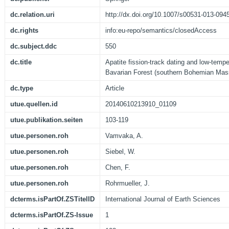
dc.relation.uri
http://dx.doi.org/10.1007/s00531-013-094
dc.rights
info:eu-repo/semantics/closedAccess
dc.subject.ddc
550
dc.title
Apatite fission-track dating and low-tempe
Bavarian Forest (southern Bohemian Mass
dc.type
Article
utue.quellen.id
20140610213910_01109
utue.publikation.seiten
103-119
utue.personen.roh
Vamvaka, A.
utue.personen.roh
Siebel, W.
utue.personen.roh
Chen, F.
utue.personen.roh
Rohrmueller, J.
dcterms.isPartOf.ZSTitelID
International Journal of Earth Sciences
dcterms.isPartOf.ZS-Issue
1