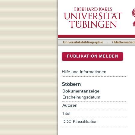
Apatite fission-track dat
DSpace Repositorium (Manakin b
Massif)
Universitätsbibliographie
→
7 Mathematisc
PUBLIKATION MELDEN
Hilfe und Informationen
Stöbern
Dokumentanzeige
Erscheinungsdatum
Autoren
Titel
DDC-Klassifikation