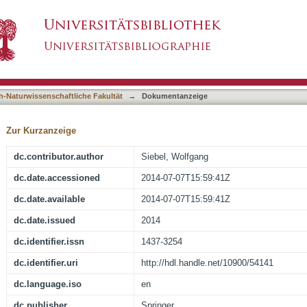
ing and low-temperature history of the Bavarian
asiert)
h-Naturwissenschaftliche Fakultät
→
Dokumentanzeige
Zur Kurzanzeige
dc.contributor.author
Siebel, Wolfgang
dc.date.accessioned
2014-07-07T15:59:41Z
dc.date.available
2014-07-07T15:59:41Z
dc.date.issued
2014
dc.identifier.issn
1437-3254
dc.identifier.uri
http://hdl.handle.net/10900/54141
dc.language.iso
en
dc.publisher
Springer