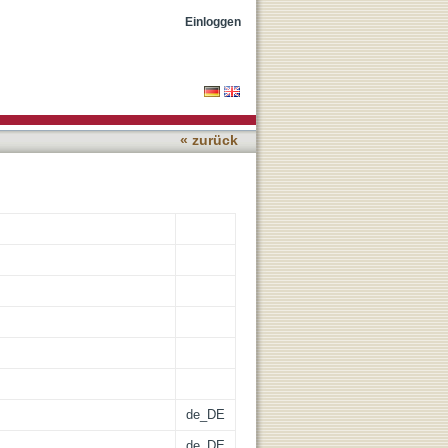
 Forest (southern Bohemian
Einloggen
« zurück
de_DE
de_DE