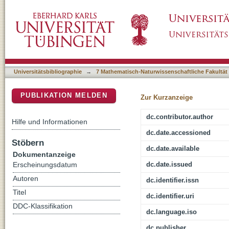
Biomimetic macroporous PEG hydrogels as 3D 
DSpace Repositorium (Manakin basiert)
hematopoietic stem and progenitor cells
Universitätsbibliographie
→
7 Mathematisch-Naturwissenschaftliche Fakultät
PUBLIKATION MELDEN
Zur Kurzanzeige
dc.contributor.author
Hilfe und Informationen
dc.date.accessioned
Stöbern
dc.date.available
Dokumentanzeige
dc.date.issued
Erscheinungsdatum
Autoren
dc.identifier.issn
Titel
dc.identifier.uri
DDC-Klassifikation
dc.language.iso
dc.publisher