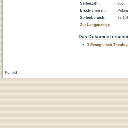
Seitenzahl:
686
Erschienen in:
Polem
Seitenbereich:
77-10
Zur Langanzeige
Das Dokument erschein
1 Evangelisch-Theolog
Kontakt