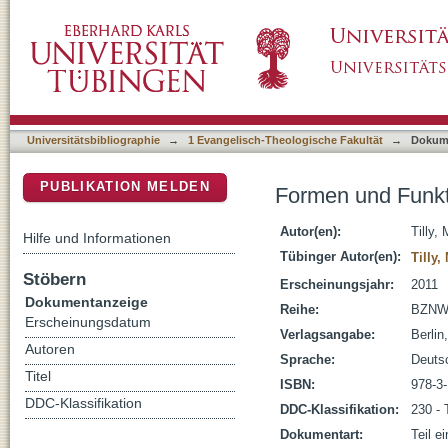
Formen und Funktionen der Polemik in Jose
DSpace Repositorium (Manakin basiert)
Universitätsbibliographie
→
1 Evangelisch-Theologische Fakultät
→
Dokum
PUBLIKATION MELDEN
Formen und Funkt
Autor(en):
Tilly,
Hilfe und Informationen
Tübinger Autor(en):
Tilly,
Stöbern
Erscheinungsjahr:
2011
Dokumentanzeige
Reihe:
BZNW
Erscheinungsdatum
Verlagsangabe:
Berlin
Autoren
Sprache:
Deuts
Titel
ISBN:
978-3
DDC-Klassifikation
DDC-Klassifikation:
230 - 
Dokumentart:
Teil e