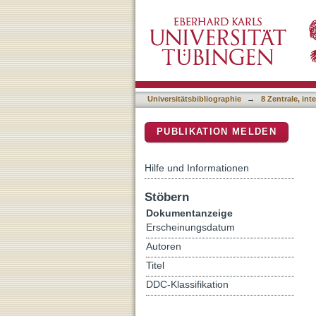
Effects of search interfac
DSpace Repositorium (Manakin b
Web search for medical in
Universitätsbibliographie
→
8 Zentrale, in
PUBLIKATION MELDEN
Hilfe und Informationen
Stöbern
Dokumentanzeige
Erscheinungsdatum
Autoren
Titel
DDC-Klassifikation