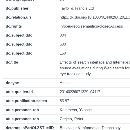
dc.publisher
Taylor & Francis Ltd
dc.relation.uri
http://dx.doi.org/10.1080/0144929X.2011
dc.rights
info:eu-repo/semantics/closedAccess
dc.subject.ddc
004
dc.subject.ddc
600
dc.subject.ddc
150
dc.title
Effects of search interface and Internet-s
source evaluations during Web search for
eye-tracking study
dc.type
Article
utue.quellen.id
20140226071329_04117
utue.publikation.seiten
83-97
utue.personen.roh
Kammerer, Yvonne
utue.personen.roh
Gerjets, Peter
dcterms.isPartOf.ZSTitelID
Behaviour & Information Technology