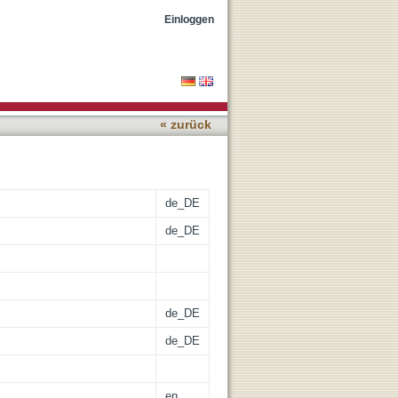
rce evaluations during
Einloggen
« zurück
de_DE
de_DE
de_DE
de_DE
en