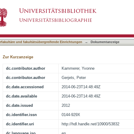
e and Internet-specific epistemic beliefs on sou
asiert)
formation: an eye-tracking study
terfakultäre und fakultätsübergreifende Einrichtungen
→
Dokumentanzeige
Zur Kurzanzeige
dc.contributor.author
Kammerer, Yvonne
dc.contributor.author
Gerjets, Peter
dc.date.accessioned
2014-06-23T14:48:49Z
dc.date.available
2014-06-23T14:48:49Z
dc.date.issued
2012
dc.identifier.issn
0144-929X
dc.identifier.uri
http://hdl.handle.net/10900/53832
dc.language.iso
en